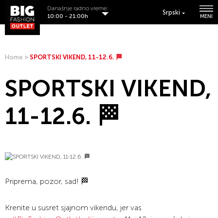
Današnje radno vreme:
Srpski
10:00 - 21:00h
MENI
Home
>
SPORTSKI VIKEND, 11-12.6. 🏁
SPORTSKI VIKEND,
11-12.6. 🏁
Priprema, pozor, sad! 🏁
Krenite u susret sjajnom vikendu, jer vas