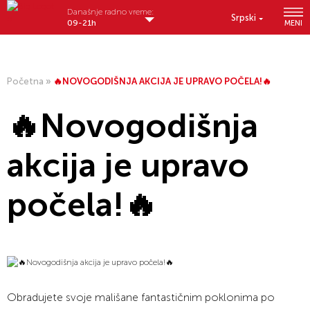
Današnje radno vreme:
Srpski
09-21h
MENI
Početna
»
🔥NOVOGODIŠNJA AKCIJA JE UPRAVO POČELA!🔥
🔥Novogodišnja
akcija je upravo
počela!🔥
Obradujete svoje mališane fantastičnim poklonima po