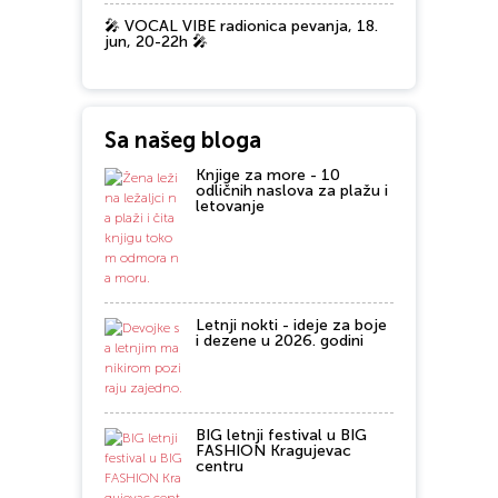
🎤 VOCAL VIBE radionica pevanja, 18.
jun, 20-22h 🎤
Sa našeg bloga
Knjige za more - 10
odličnih naslova za plažu i
letovanje
Letnji nokti - ideje za boje
i dezene u 2026. godini
BIG letnji festival u BIG
FASHION Kragujevac
centru