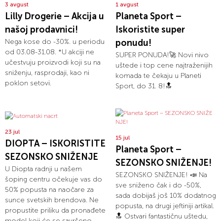
3 avgust
1 avgust
Lilly Drogerie – Akcija u
Planeta Sport –
našoj prodavnici!
Iskoristite super
Nega kose do -30%. u periodu
ponudu!
od 03.08-31.08. *U akciji ne
SUPER PONUDA!🚀 Novi nivo
učestvuju proizvodi koji su na
uštede i top cene najtraženijih
sniženju, rasprodaji, kao ni
komada te čekaju u Planeti
poklon setovi.
Sport, do 31. 8!🔝
23 jul
15 jul
DIOPTA – ISKORISTITE
Planeta Sport –
SEZONSKO SNIŽENJE
SEZONSKO SNIŽENJE!
U Diopta radnji u našem
SEZONSKO SNIŽENJE! 📣 Na
šoping centru očekuje vas do
sve sniženo čak i do -50%,
50% popusta na naočare za
sada dobijaš još 10% dodatnog
sunce svetskih brendova. Ne
popusta, na drugi jeftiniji artikal.
propustite priliku da pronađete
🔝 Ostvari fantastičnu uštedu,
model koji će se savršeno