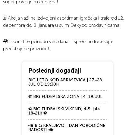
super povoljnim cenama!
⏳ Akcija važi na izdvojeni asortiman igračaka i traje od 12.
decembra do 8. januara u svim Dexyco prodavnicama.
🤩 Iskoristite ponudu već danas i spremni dočekajte
predstojeće praznike!
Poslednji događaji
BIG LETO KOD ABRAŠEVIĆA | 27–28.
JUL OD 19:30H
⚽ BIG FUDBALSKA ZONA | 4–19. JUL
⚽ BIG FUDBALSKI VIKEND, 4-5. jula,
18-21h ⚽
👪 BIG KRALJEVO - DAN PORODIČNE
RADOSTI 👪