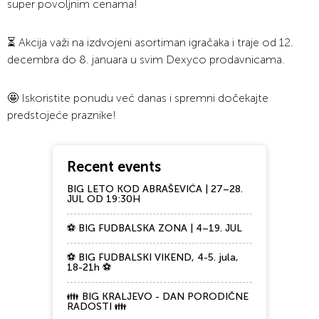
super povoljnim cenama!
⏳ Akcija važi na izdvojeni asortiman igračaka i traje od 12.
decembra do 8. januara u svim Dexyco prodavnicama.
🤩 Iskoristite ponudu već danas i spremni dočekajte
predstojeće praznike!
Recent events
BIG LETO KOD ABRAŠEVIĆA | 27–28.
JUL OD 19:30H
⚽ BIG FUDBALSKA ZONA | 4–19. JUL
⚽ BIG FUDBALSKI VIKEND, 4-5. jula,
18-21h ⚽
👪 BIG KRALJEVO - DAN PORODIČNE
RADOSTI 👪