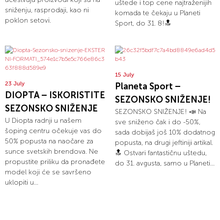
uštede i top cene najtraženijih
sniženju, rasprodaji, kao ni
komada te čekaju u Planeti
poklon setovi.
Sport, do 31. 8!🔝
15 July
23 July
Planeta Sport –
DIOPTA – ISKORISTITE
SEZONSKO SNIŽENJE!
SEZONSKO SNIŽENJE
SEZONSKO SNIŽENJE! 📣 Na
U Diopta radnji u našem
sve sniženo čak i do -50%,
šoping centru očekuje vas do
sada dobijaš još 10% dodatnog
50% popusta na naočare za
popusta, na drugi jeftiniji artikal.
sunce svetskih brendova. Ne
🔝 Ostvari fantastičnu uštedu,
propustite priliku da pronađete
do 31. avgusta, samo u Planeti...
model koji će se savršeno
uklopiti u...