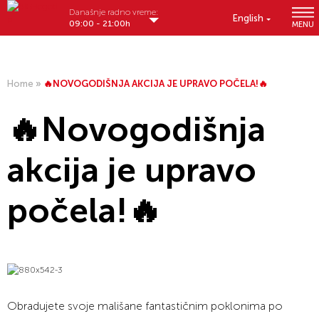
Današnje radno vreme:
English
09:00 - 21:00h
MENU
Home
»
🔥NOVOGODIŠNJA AKCIJA JE UPRAVO POČELA!🔥
🔥Novogodišnja
akcija je upravo
počela!🔥
Obradujete svoje mališane fantastičnim poklonima po