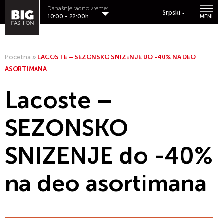
Današnje radno vreme:
Srpski
10:00 - 22:00h
MENI
Početna
»
LACOSTE – SEZONSKO SNIZENJE DO -40% NA DEO
ASORTIMANA
Lacoste –
SEZONSKO
SNIZENJE do -40%
na deo asortimana