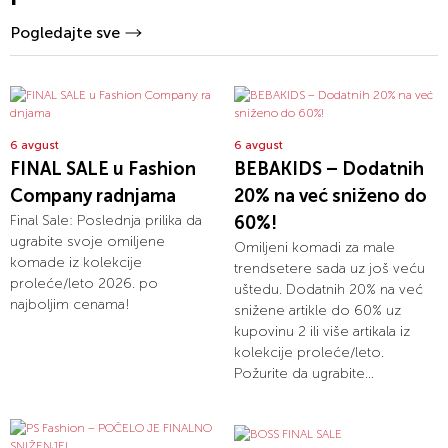
Pogledajte sve
6 avgust
6 avgust
FINAL SALE u Fashion
BEBAKIDS – Dodatnih
Company radnjama
20% na već sniženo do
Final Sale: Poslednja prilika da
60%!
ugrabite svoje omiljene
Omiljeni komadi za male
komade iz kolekcije
trendsetere sada uz još veću
proleće/leto 2026. po
uštedu. Dodatnih 20% na već
najboljim cenama!
snižene artikle do 60% uz
kupovinu 2 ili više artikala iz
kolekcije proleće/leto.
Požurite da ugrabite...