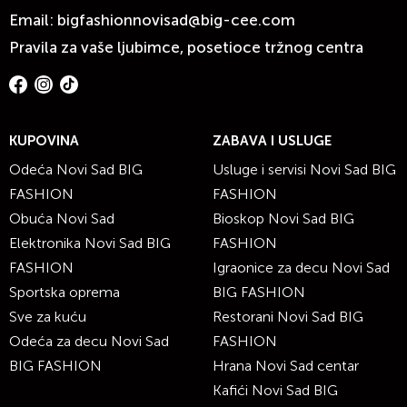
Email:
bigfashionnovisad@big-cee.com
Pravila za vaše ljubimce, posetioce tržnog centra
KUPOVINA
ZABAVA I USLUGE
Odeća Novi Sad BIG
Usluge i servisi Novi Sad BIG
FASHION
FASHION
Obuća Novi Sad
Bioskop Novi Sad BIG
Elektronika Novi Sad BIG
FASHION
FASHION
Igraonice za decu Novi Sad
Sportska oprema
BIG FASHION
Sve za kuću
Restorani Novi Sad BIG
Odeća za decu Novi Sad
FASHION
BIG FASHION
Hrana Novi Sad centar
Kafići Novi Sad BIG