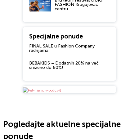
BIG letnji festival u BIG
FASHION Kragujevac
centru
Specijalne ponude
FINAL SALE u Fashion Company
radnjama
BEBAKIDS – Dodatnih 20% na već
sniženo do 60%!
Pogledajte aktuelne specijalne
ponude