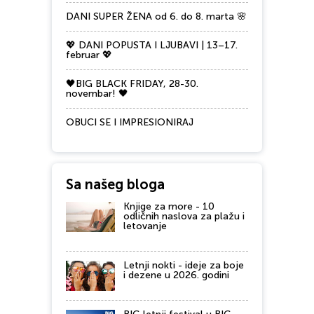
DANI SUPER ŽENA od 6. do 8. marta 🌸
💖 DANI POPUSTA I LJUBAVI | 13–17.
februar 💖
🖤BIG BLACK FRIDAY, 28-30.
novembar! 🖤
OBUCI SE I IMPRESIONIRAJ
Sa našeg bloga
Knjige za more - 10
odličnih naslova za plažu i
letovanje
Letnji nokti - ideje za boje
i dezene u 2026. godini