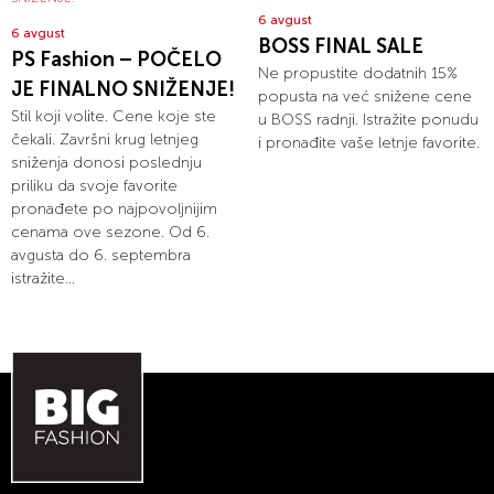
6 avgust
6 avgust
BOSS FINAL SALE
PS Fashion – POČELO
Ne propustite dodatnih 15%
JE FINALNO SNIŽENJE!
popusta na već snižene cene
Stil koji volite. Cene koje ste
u BOSS radnji. Istražite ponudu
čekali. Završni krug letnjeg
i pronađite vaše letnje favorite.
sniženja donosi poslednju
priliku da svoje favorite
pronađete po najpovoljnijim
cenama ove sezone. Od 6.
avgusta do 6. septembra
istražite...