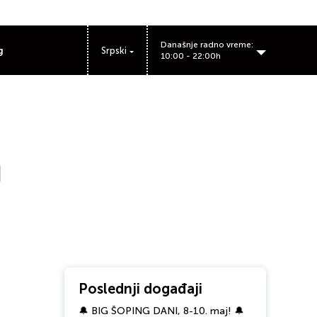
Današnje radno vreme:
g
Srpski
10:00 - 22:00h
U
Poslednji događaji
🔔 BIG ŠOPING DANI, 8-10. maj! 🔔