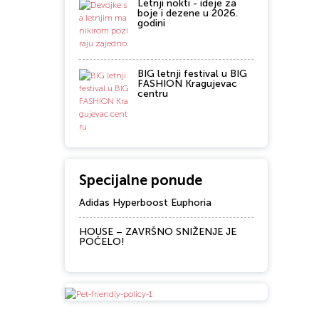
Letnji nokti - ideje za
boje i dezene u 2026.
godini
BIG letnji festival u BIG
FASHION Kragujevac
centru
Specijalne ponude
Adidas Hyperboost Euphoria
HOUSE – ZAVRŠNO SNIŽENJE JE
POČELO!