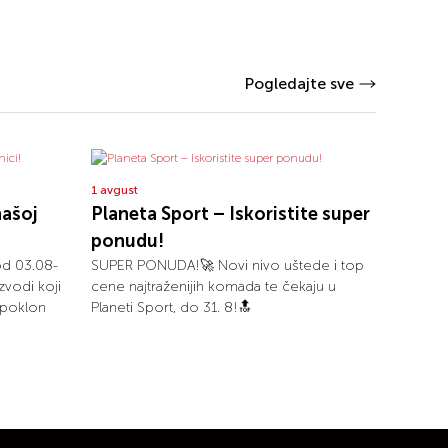
Pogledajte sve
1 avgust
našoj
Planeta Sport – Iskoristite super
ponudu!
od 03.08-
SUPER PONUDA!🚀 Novi nivo uštede i top
zvodi koji
cene najtraženijih komada te čekaju u
i poklon
Planeti Sport, do 31. 8!🔝