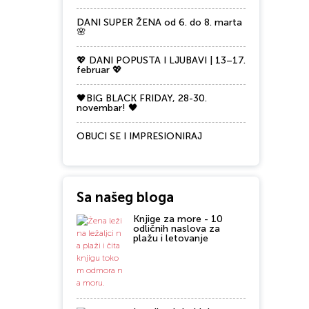
DANI SUPER ŽENA od 6. do 8. marta
🌸
💖 DANI POPUSTA I LJUBAVI | 13–17.
februar 💖
🖤BIG BLACK FRIDAY, 28-30.
novembar! 🖤
OBUCI SE I IMPRESIONIRAJ
Sa našeg bloga
Knjige za more - 10
odličnih naslova za
plažu i letovanje