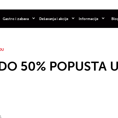
Gastro i zabava
Dešavanja i akcije
Informacije
Blo
DU
 DO 50% POPUSTA 
5.