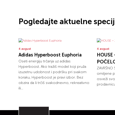
Pogledajte aktuelne speci
4 avgust
4 avgust
Adidas Hyperboost Euphoria
HOUSE 
Oseti energiju trčanja uz adidas
POČEL
Hyperboost. Ako tražiš model koji pruža
ZAVRŠNO S
izuzetnu udobnost i podršku pri svakom
omiljene p
koraku, Hyperboost je pravi izbor. Bez
osveži svo
obzira da li trčiš svakodnevno, rekreativno
prodavnicu
ili...