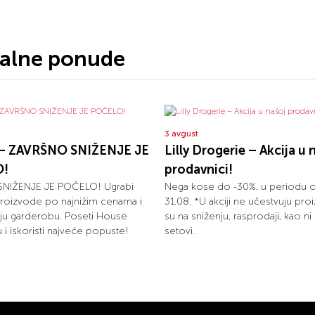
jalne ponude
3 avgust
– ZAVRŠNO SNIŽENJE JE
Lilly Drogerie – Akcija u 
O!
prodavnici!
NIŽENJE JE POČELO! Ugrabi
Nega kose do -30%. u periodu 
roizvode po najnižim cenama i
31.08. *U akciji ne učestvuju proi
ju garderobu. Poseti House
su na sniženju, rasprodaji, kao n
 i iskoristi najveće popuste!
setovi.