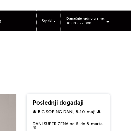
Današnje radno vreme:
g
Srpski
10:00 - 22:00h
Poslednji događaji
🔔 BIG ŠOPING DANI, 8-10. maj! 🔔
DANI SUPER ŽENA od 6. do 8. marta
🌸