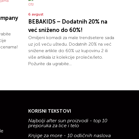
6 avgust
ompany
BEBAKIDS – Dodatnih 20% na
već sniženo do 60%!
rabite
Omiljeni komadi za male trendsetere sada
ije
uz još veću uštedu. Dodatnih 20% na već
m cenama!
snižene artikle do 60% uz kupovinu 2 ili
više artikala iz kolekcije proleće/leto.
Požurite da ugrabite...
KORISNI TEKSTOVI
Najbolji after sun proizvodi - top 10
preporuka za lice i telo
de
Knjige za more - 10 odličnih naslova