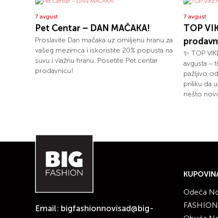
7 avgust
7 avgust
Pet Centar – DAN MAČAKA!
TOP VIK
Proslavite Dan mačaka uz omiljenu hranu za
prodavn
vašeg mezimca i iskoristite 20% popusta na
✨ TOP VIKE
suvu i vlažnu hranu. Posetite Pet centar
avgusta – 
prodavnicu!
pažljivo o
priliku da 
nešto novo
KUPOVIN
Odeća No
FASHION
Email:
bigfashionnovisad@big-