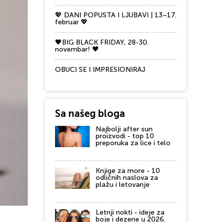
💖 DANI POPUSTA I LJUBAVI | 13–17.
februar 💖
🖤BIG BLACK FRIDAY, 28-30.
novembar! 🖤
OBUCI SE I IMPRESIONIRAJ
Sa našeg bloga
Najbolji after sun
proizvodi - top 10
preporuka za lice i telo
Knjige za more - 10
odličnih naslova za
plažu i letovanje
Letnji nokti - ideje za
boje i dezene u 2026.