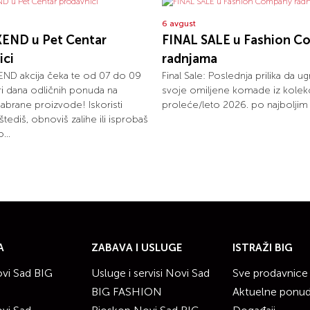
6 avgust
END u Pet Centar
FINAL SALE u Fashion C
ici
radnjama
ND akcija čeka te od 07 do 09
Final Sale: Poslednja prilika da ug
tri dana odličnih ponuda na
svoje omiljene komade iz kolekc
dabrane proizvode! Iskoristi
proleće/leto 2026. po najbolji
uštediš, obnoviš zalihe ili isprobaš
...
A
ZABAVA I USLUGE
ISTRAŽI BIG
vi Sad BIG
Usluge i servisi Novi Sad
Sve prodavnice
BIG FASHION
Aktuelne ponu