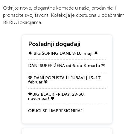
Otkrijte nove, elegantne komade u našoj prodavnici i
pronađite svoj favorit. Kolekcija je dostupna u odabranim
BERIĆ lokacijama.
Poslednji događaji
🔔 BIG ŠOPING DANI, 8-10. maj! 🔔
DANI SUPER ŽENA od 6. do 8. marta 🌸
💖 DANI POPUSTA I LJUBAVI | 13–17.
februar 💖
🖤BIG BLACK FRIDAY, 28-30.
novembar! 🖤
OBUCI SE I IMPRESIONIRAJ