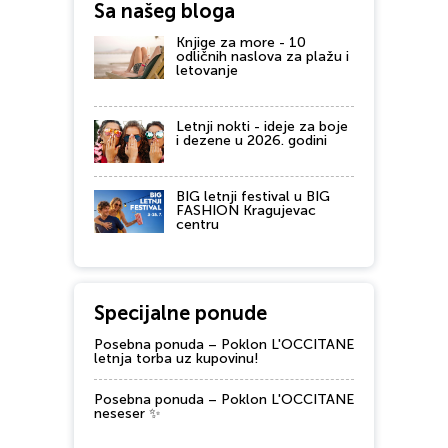
Sa našeg bloga
Knjige za more - 10
odličnih naslova za plažu i
letovanje
Letnji nokti - ideje za boje
i dezene u 2026. godini
BIG letnji festival u BIG
FASHION Kragujevac
centru
Specijalne ponude
Posebna ponuda – Poklon L'OCCITANE
letnja torba uz kupovinu!
Posebna ponuda – Poklon L'OCCITANE
neseser ✨