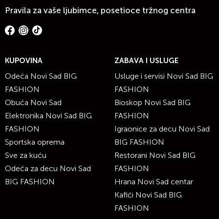
Pravila za vaše ljubimce, posetioce tržnog centra
KUPOVINA
ZABAVA I USLUGE
Odeća Novi Sad BIG
Usluge i servisi Novi Sad BIG
FASHION
FASHION
Obuća Novi Sad
Bioskop Novi Sad BIG
Elektronika Novi Sad BIG
FASHION
FASHION
Igraonice za decu Novi Sad
Sportska oprema
BIG FASHION
Sve za kuću
Restorani Novi Sad BIG
Odeća za decu Novi Sad
FASHION
BIG FASHION
Hrana Novi Sad centar
Kafići Novi Sad BIG
FASHION