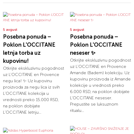
5 avgust
5 avgust
Posebna ponuda –
Posebna ponuda –
Poklon L'OCCITANE
Poklon L'OCCITANE
letnja torba uz
neseser ✨
kupovinu!
Otkrijte ekskluzivnu pogodnost
uz L’OCCITANE en Provence
Otkrijte ekskluzivnu pogodnost
Amande (Badem) kolekciju. Uz
uz L’OCCITANE en Provence
kupovinu proizvoda iz Amande
negu lica! ✨ Uz kupovinu
kolekcije u vrednosti preko
proizvoda za negu lica iz svih
6.000 RSD, na poklon dobijate
L’OCCITANE kolekcija u
L’OCCITANE neseser.
vrednosti preko 15.000 RSD,
Prepustite se luksuznom
na poklon dobijate
ritualu...
L’OCCITANE letnju...