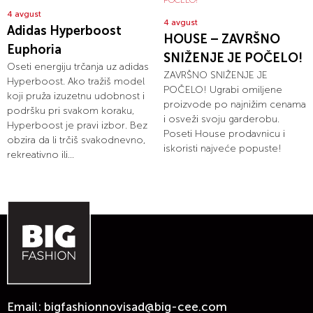
4 avgust
4 avgust
Adidas Hyperboost
HOUSE – ZAVRŠNO
Euphoria
SNIŽENJE JE POČELO!
Oseti energiju trčanja uz adidas
ZAVRŠNO SNIŽENJE JE
Hyperboost. Ako tražiš model
POČELO! Ugrabi omiljene
koji pruža izuzetnu udobnost i
proizvode po najnižim cenama
podršku pri svakom koraku,
i osveži svoju garderobu.
Hyperboost je pravi izbor. Bez
Poseti House prodavnicu i
obzira da li trčiš svakodnevno,
iskoristi najveće popuste!
rekreativno ili...
Email:
bigfashionnovisad@big-cee.com