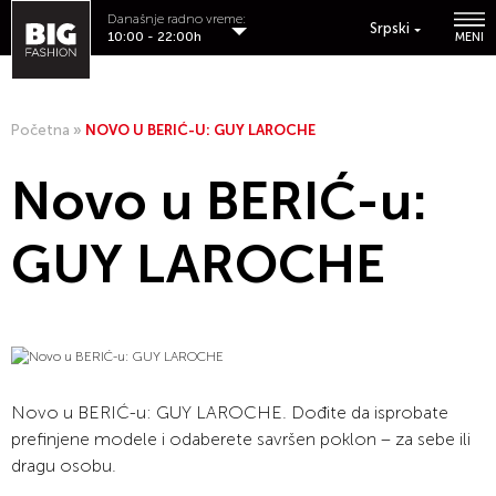
Današnje radno vreme:
Srpski
10:00 - 22:00h
MENI
Početna
»
NOVO U BERIĆ-U: GUY LAROCHE
Novo u BERIĆ-u:
GUY LAROCHE
Novo u BERIĆ-u: GUY LAROCHE. Dođite da isprobate
prefinjene modele i odaberete savršen poklon – za sebe ili
dragu osobu.