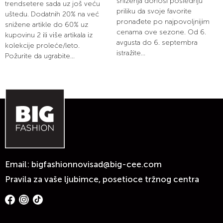
sniženja donosi poslednju
trendsetere sada uz još veću
priliku da svoje favorite
uštedu. Dodatnih 20% na već
pronađete po najpovoljnijim
snižene artikle do 60% uz
cenama ove sezone. Od 6.
kupovinu 2 ili više artikala iz
avgusta do 6. septembra
kolekcije proleće/leto.
istražite...
Požurite da ugrabite...
Email:
bigfashionnovisad@big-cee.com
Pravila za vaše ljubimce, posetioce tržnog centra