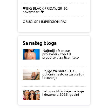
🖤BIG BLACK FRIDAY, 28-30.
novembar! 🖤
OBUCI SE I IMPRESIONIRAJ
Sa našeg bloga
Najbolji after sun
proizvodi - top 10
preporuka za lice i telo
Knjige za more - 10
odličnih naslova za plažu i
letovanje
Letnji nokti - ideje za boje
i dezene u 2026. godini