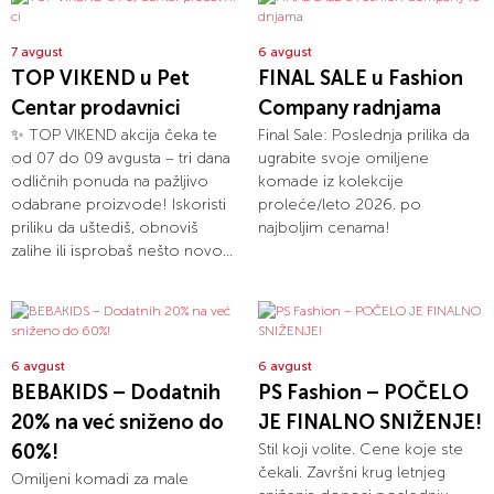
7 avgust
6 avgust
TOP VIKEND u Pet
FINAL SALE u Fashion
Centar prodavnici
Company radnjama
✨ TOP VIKEND akcija čeka te
Final Sale: Poslednja prilika da
od 07 do 09 avgusta – tri dana
ugrabite svoje omiljene
odličnih ponuda na pažljivo
komade iz kolekcije
odabrane proizvode! Iskoristi
proleće/leto 2026. po
priliku da uštediš, obnoviš
najboljim cenama!
zalihe ili isprobaš nešto novo...
6 avgust
6 avgust
BEBAKIDS – Dodatnih
PS Fashion – POČELO
20% na već sniženo do
JE FINALNO SNIŽENJE!
60%!
Stil koji volite. Cene koje ste
čekali. Završni krug letnjeg
Omiljeni komadi za male