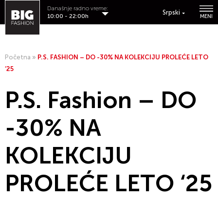
Današnje radno vreme:
Srpski
10:00 - 22:00h
MENI
Početna
»
P.S. FASHION – DO -30% NA KOLEKCIJU PROLEĆE LETO
‘25
P.S. Fashion – DO
-30% NA
KOLEKCIJU
PROLEĆE LETO ‘25