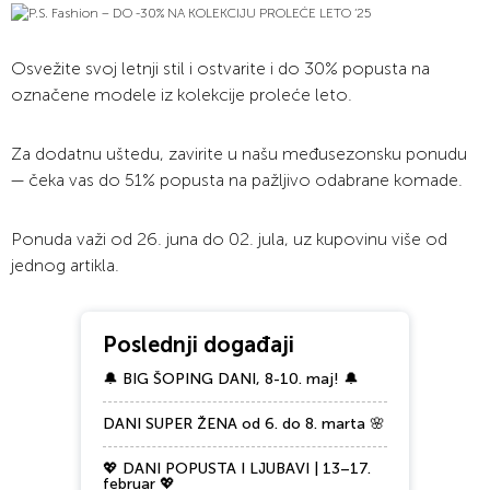
Osvežite svoj letnji stil i ostvarite i do 30% popusta na
označene modele iz kolekcije proleće leto.
Za dodatnu uštedu, zavirite u našu međusezonsku ponudu
— čeka vas do 51% popusta na pažljivo odabrane komade.
Ponuda važi od 26. juna do 02. jula, uz kupovinu više od
jednog artikla.
Poslednji događaji
🔔 BIG ŠOPING DANI, 8-10. maj! 🔔
DANI SUPER ŽENA od 6. do 8. marta 🌸
💖 DANI POPUSTA I LJUBAVI | 13–17.
februar 💖