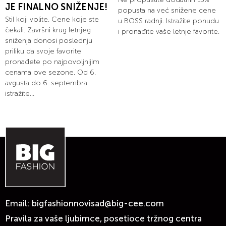
JE FINALNO SNIŽENJE!
popusta na već snižene cene
Stil koji volite. Cene koje ste
u BOSS radnji. Istražite ponudu
čekali. Završni krug letnjeg
i pronađite vaše letnje favorite.
sniženja donosi poslednju
priliku da svoje favorite
pronađete po najpovoljnijim
cenama ove sezone. Od 6.
avgusta do 6. septembra
istražite...
Email:
bigfashionnovisad@big-cee.com
Pravila za vaše ljubimce, posetioce tržnog centra