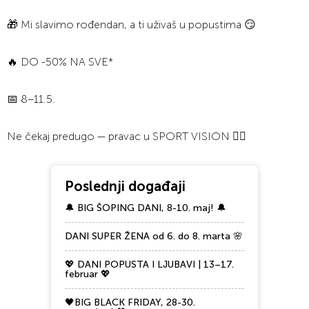
🎁 Mi slavimo rođendan, a ti uživaš u popustima 😏
🔥 DO -50% NA SVE*
📅 8–11.5.
Ne čekaj predugo — pravac u SPORT VISION 🏃‍♂️
Poslednji događaji
🔔 BIG ŠOPING DANI, 8-10. maj! 🔔
DANI SUPER ŽENA od 6. do 8. marta 🌸
💖 DANI POPUSTA I LJUBAVI | 13–17.
februar 💖
🖤BIG BLACK FRIDAY, 28-30.