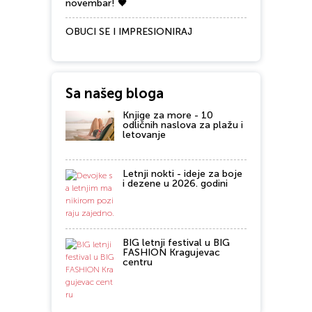
novembar! 🖤
OBUCI SE I IMPRESIONIRAJ
Sa našeg bloga
Knjige za more - 10
odličnih naslova za plažu i
letovanje
Letnji nokti - ideje za boje
i dezene u 2026. godini
BIG letnji festival u BIG
FASHION Kragujevac
centru