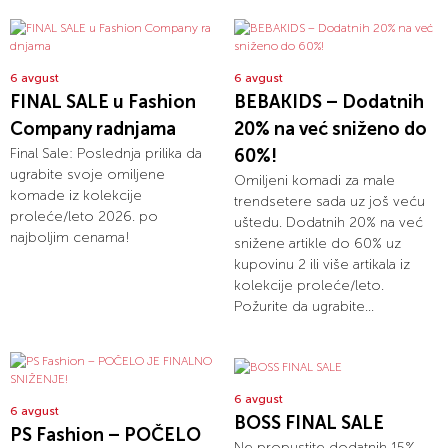
6 avgust
6 avgust
FINAL SALE u Fashion
BEBAKIDS – Dodatnih
Company radnjama
20% na već sniženo do
Final Sale: Poslednja prilika da
60%!
ugrabite svoje omiljene
Omiljeni komadi za male
komade iz kolekcije
trendsetere sada uz još veću
proleće/leto 2026. po
uštedu. Dodatnih 20% na već
najboljim cenama!
snižene artikle do 60% uz
kupovinu 2 ili više artikala iz
kolekcije proleće/leto.
Požurite da ugrabite...
6 avgust
6 avgust
BOSS FINAL SALE
PS Fashion – POČELO
Ne propustite dodatnih 15%