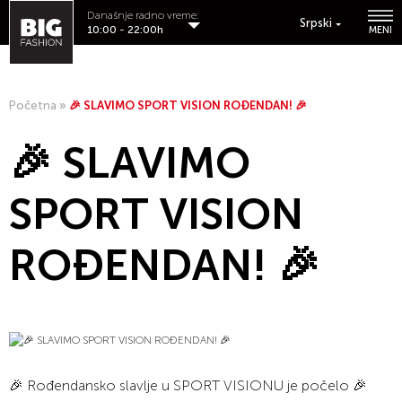
Današnje radno vreme:
Srpski
10:00 - 22:00h
MENI
Početna
»
🎉 SLAVIMO SPORT VISION ROĐENDAN! 🎉
🎉 SLAVIMO
SPORT VISION
ROĐENDAN! 🎉
🎉 Rođendansko slavlje u SPORT VISIONU je počelo 🎉