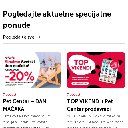
Pogledajte aktuelne specijalne
ponude
Pogledajte sve
7 avgust
7 avgust
Pet Centar – DAN
TOP VIKEND u Pet
MAČAKA!
Centar prodavnici
Proslavite Dan mačaka uz
✨ TOP VIKEND akcija čeka te
omiljenu hranu za vašeg
od 07 do 09 avgusta – tri dana