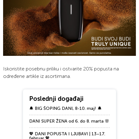
Iskoristite posebnu priliku i ostvarite 20% popusta na
određene artikle iz asortimana.
Poslednji događaji
🔔 BIG ŠOPING DANI, 8-10. maj! 🔔
DANI SUPER ŽENA od 6. do 8. marta 🌸
💖 DANI POPUSTA I LJUBAVI | 13–17.
februar 💖