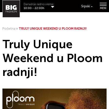
Današnje radno vreme:
Srpski
10:00 - 22:00h
MENI
Početna
»
TRULY UNIQUE WEEKEND U PLOOM RADNJI!
Truly Unique
Weekend u Ploom
radnji!