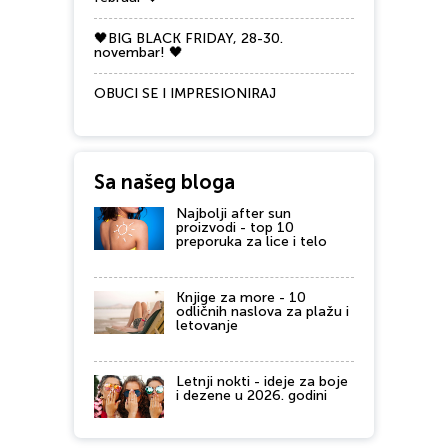
🖤BIG BLACK FRIDAY, 28-30.
novembar! 🖤
OBUCI SE I IMPRESIONIRAJ
Sa našeg bloga
Najbolji after sun
proizvodi - top 10
preporuka za lice i telo
Knjige za more - 10
odličnih naslova za plažu i
letovanje
Letnji nokti - ideje za boje
i dezene u 2026. godini