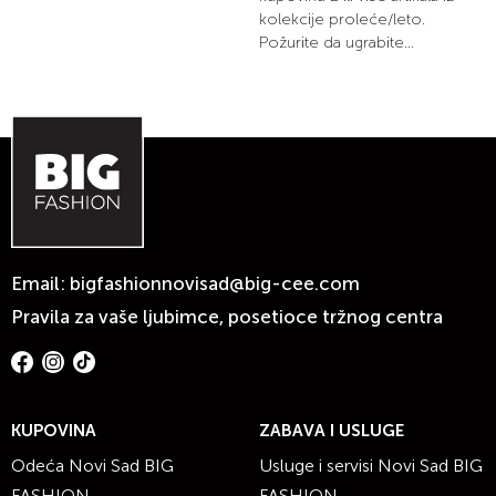
kolekcije proleće/leto.
Požurite da ugrabite...
Email:
bigfashionnovisad@big-cee.com
Pravila za vaše ljubimce, posetioce tržnog centra
KUPOVINA
ZABAVA I USLUGE
Odeća Novi Sad BIG
Usluge i servisi Novi Sad BIG
FASHION
FASHION