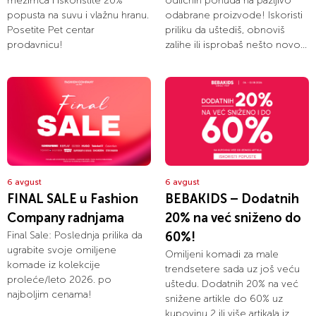
mezimca i iskoristite 20%
odličnih ponuda na pažljivo
popusta na suvu i vlažnu hranu.
odabrane proizvode! Iskoristi
Posetite Pet centar
priliku da uštediš, obnoviš
prodavnicu!
zalihe ili isprobaš nešto novo...
6 avgust
6 avgust
FINAL SALE u Fashion
BEBAKIDS – Dodatnih
Company radnjama
20% na već sniženo do
Final Sale: Poslednja prilika da
60%!
ugrabite svoje omiljene
Omiljeni komadi za male
komade iz kolekcije
trendsetere sada uz još veću
proleće/leto 2026. po
uštedu. Dodatnih 20% na već
najboljim cenama!
snižene artikle do 60% uz
kupovinu 2 ili više artikala iz