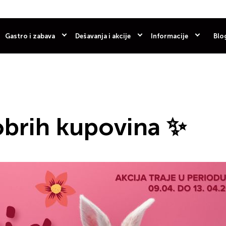
Gastro i zabava
Dešavanja i akcije
Informacije
Blo
obrih kupovina ✨