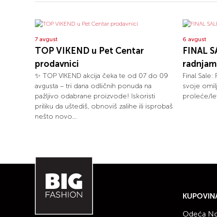
7 avgust
6 avgust
TOP VIKEND u Pet Centar
FINAL S
prodavnici
radnjam
✨ TOP VIKEND akcija čeka te od 07 do 09
Final Sale:
avgusta – tri dana odličnih ponuda na
svoje omil
pažljivo odabrane proizvode! Iskoristi
proleće/le
priliku da uštediš, obnoviš zalihe ili isprobaš
nešto novo...
KUPOVIN
Odeća No