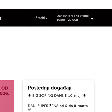
Današnje radno vreme:
g
Srpski
10:00 - 22:00h
Poslednji događaji
🔔 BIG ŠOPING DANI, 8-10. maj! 🔔
DANI SUPER ŽENA od 6. do 8. marta
🌸