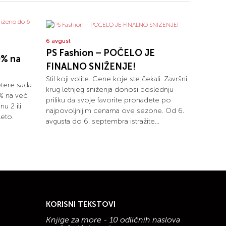
6 avgust
PS Fashion – POČELO JE
0% na
FINALNO SNIŽENJE!
Stil koji volite. Cene koje ste čekali. Završni
etere sada
krug letnjeg sniženja donosi poslednju
% na već
priliku da svoje favorite pronađete po
u 2 ili
najpovoljnijim cenama ove sezone. Od 6.
leto.
avgusta do 6. septembra istražite...
KORISNI TEKSTOVI
Knjige za more - 10 odličnih naslova