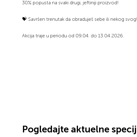
30% popusta na svaki drugi, jeftiniji proizvod!
💝 Savršen trenutak da obraduješ sebe ili nekog svog
Akcija traje u periodu od 09.04. do 13.04.2026.
Pogledajte aktuelne speci