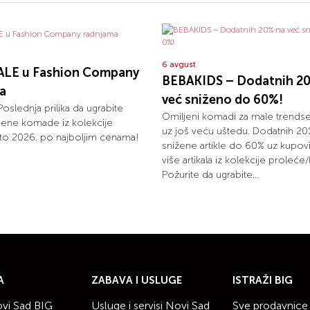
6 avgust
ALE u Fashion Company
BEBAKIDS – Dodatnih 2
a
već sniženo do 60%!
 Poslednja prilika da ugrabite
Omiljeni komadi za male trends
jene komade iz kolekcije
uz još veću uštedu. Dodatnih 20
to 2026. po najboljim cenama!
snižene artikle do 60% uz kupovin
više artikala iz kolekcije proleće/
Požurite da ugrabite...
A
ZABAVA I USLUGE
ISTRAŽI BIG
vi Sad BIG
Usluge i servisi Novi Sad
Sve prodavnice