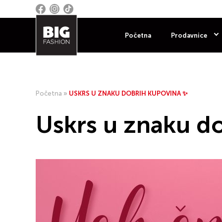
Početna
Prodavnice
Početna
»
USKRS U ZNAKU DOBRIH KUPOVINA ✨
Uskrs u znaku d