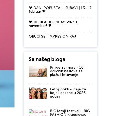
💖 DANI POPUSTA I LJUBAVI | 13–17.
februar 💖
🖤BIG BLACK FRIDAY, 28-30.
novembar! 🖤
OBUCI SE I IMPRESIONIRAJ
Sa našeg bloga
Knjige za more - 10
odličnih naslova za
plažu i letovanje
Letnji nokti - ideje za
boje i dezene u 2026.
godini
BIG letnji festival u BIG
FASHION Kragujevac