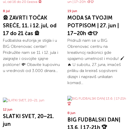
8 jul
19 jun
🎡 ZAVRTI TOČAK
MODA SA TVOJIM
SREĆE, 11. i 12. jul, od
POTPISOM | 27. jun |
17 do 21 čas 🎡
17–20h 🎨👕
Fudbalska euforija je stigla i u
Pridruži nam se u BIG
BIG Obrenovac centar!
Obrenovac centru na
Pridružite nam se 11. i 12. jula i
kreativnoj radionici gde
zaigrajte i osvojite sjajne
spajamo umetnost i modu! 🖌️
poklone! 💸 Obavite kupovinu
🔥 U subotu, 27. juna, imaćeš
u vrednosti od 3.000 dinara...
priliku da kreiraš sopstveni
dizajn i napraviš unikatan
komad...
12 jun
8 jun
SLATKI SVET, 20–21.
BIG FUDBALSKI DAN|
jun
13.6. | 17-21h 🏆