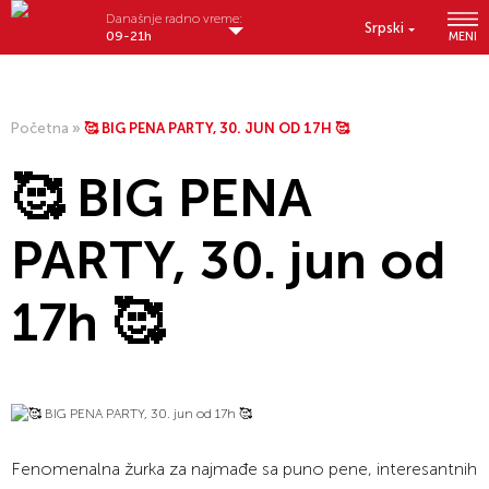
Današnje radno vreme:
Srpski
09-21h
MENI
Početna
»
🥰 BIG PENA PARTY, 30. JUN OD 17H 🥰
🥰 BIG PENA
PARTY, 30. jun od
17h 🥰
Fenomenalna žurka za najmađe sa puno pene, interesantnih