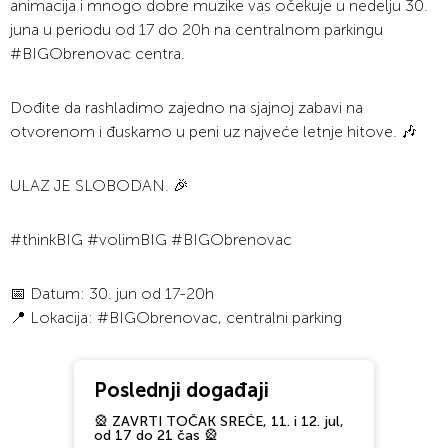
animacija i mnogo dobre muzike vas očekuje u nedelju 30.
juna u periodu od 17 do 20h na centralnom parkingu
#BIGObrenovac centra.
Dođite da rashladimo zajedno na sjajnoj zabavi na
otvorenom i đuskamo u peni uz najveće letnje hitove. 🎶
ULAZ JE SLOBODAN. 🎉
#thinkBIG #volimBIG #BIGObrenovac
📅 Datum: 30. jun od 17-20h
📍 Lokacija: #BIGObrenovac, centralni parking
Poslednji događaji
🎡 ZAVRTI TOČAK SREĆE, 11. i 12. jul,
od 17 do 21 čas 🎡