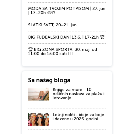
MODA SA TVOJIM POTPISOM | 27. jun
| 17–20h 🎨👕
SLATKI SVET, 20–21. jun
BIG FUDBALSKI DAN| 13.6. | 17-21h 🏆
🏆 BIG ZONA SPORTA, 30. maj, od
11:00 do 15:00 sati 🏃‍♂️
Sa našeg bloga
Knjige za more - 10
odličnih naslova za plažu i
letovanje
Letnji nokti - ideje za boje
i dezene u 2026. godini