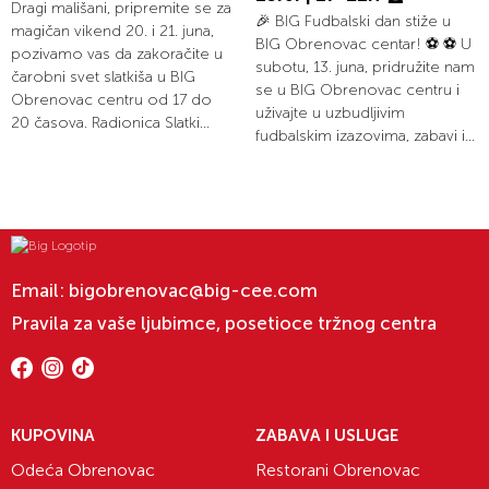
Dragi mališani, pripremite se za
🎉 BIG Fudbalski dan stiže u
magičan vikend 20. i 21. juna,
BIG Obrenovac centar! ⚽ ⚽ U
pozivamo vas da zakoračite u
subotu, 13. juna, pridružite nam
čarobni svet slatkiša u BIG
se u BIG Obrenovac centru i
Obrenovac centru od 17 do
uživajte u uzbudljivim
20 časova. Radionica Slatki...
fudbalskim izazovima, zabavi i...
Email:
bigobrenovac@big-cee.com
Pravila za vaše ljubimce, posetioce tržnog centra
KUPOVINA
ZABAVA I USLUGE
Odeća Obrenovac
Restorani Obrenovac