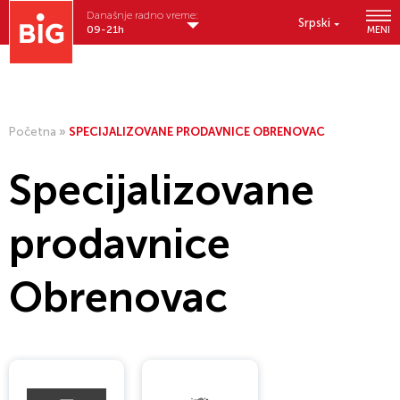
Današnje radno vreme:
Srpski
09-21h
MENI
Početna
»
SPECIJALIZOVANE PRODAVNICE OBRENOVAC
Specijalizovane
prodavnice
Obrenovac