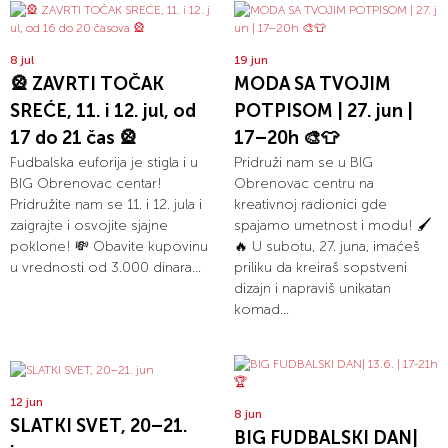
8 jul
19 jun
🎡 ZAVRTI TOČAK
MODA SA TVOJIM
SREĆE, 11. i 12. jul, od
POTPISOM | 27. jun |
17 do 21 čas 🎡
17–20h 🎨👕
Fudbalska euforija je stigla i u
Pridruži nam se u BIG
BIG Obrenovac centar!
Obrenovac centru na
Pridružite nam se 11. i 12. jula i
kreativnoj radionici gde
zaigrajte i osvojite sjajne
spajamo umetnost i modu! 🖌️
poklone! 💸 Obavite kupovinu
🔥 U subotu, 27. juna, imaćeš
u vrednosti od 3.000 dinara...
priliku da kreiraš sopstveni
dizajn i napraviš unikatan
komad...
12 jun
8 jun
SLATKI SVET, 20–21.
BIG FUDBALSKI DAN|