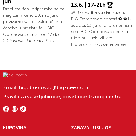
jun
13.6. | 17-21h 🏆
Dragi mališani, pripremite se za
🎉 BIG Fudbalski dan stiže u
magičan vikend 20. i 21. juna,
BIG Obrenovac centar! ⚽ ⚽ U
pozivamo vas da zakoračite u
subotu, 13. juna, pridružite nam
čarobni svet slatkiša u BIG
se u BIG Obrenovac centru i
Obrenovac centru od 17 do
uživajte u uzbudljivim
20 časova. Radionica Slatki...
fudbalskim izazovima, zabavi i...
Email:
bigobrenovac@big-cee.com
Pravila za vaše ljubimce, posetioce tržnog centra
KUPOVINA
ZABAVA I USLUGE