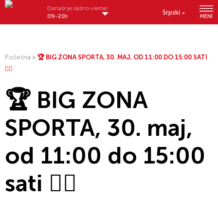
Današnje radno vreme:
Srpski
09-21h
MENI
Početna
»
🏆 BIG ZONA SPORTA, 30. MAJ, OD 11:00 DO 15:00 SATI
🏃‍♂️
🏆 BIG ZONA
SPORTA, 30. maj,
od 11:00 do 15:00
sati 🏃‍♂️