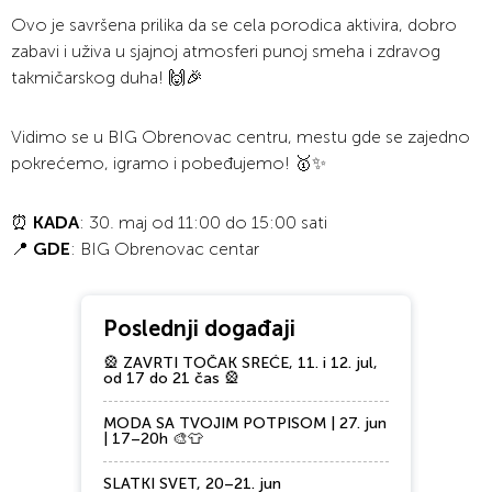
Ovo je savršena prilika da se cela porodica aktivira, dobro
zabavi i uživa u sjajnoj atmosferi punoj smeha i zdravog
takmičarskog duha! 🙌🎉
Vidimo se u BIG Obrenovac centru, mestu gde se zajedno
pokrećemo, igramo i pobeđujemo! 🥇✨
⏰
KADA
: 30. maj od 11:00 do 15:00 sati
📍
GDE
: BIG Obrenovac centar
Poslednji događaji
🎡 ZAVRTI TOČAK SREĆE, 11. i 12. jul,
od 17 do 21 čas 🎡
MODA SA TVOJIM POTPISOM | 27. jun
| 17–20h 🎨👕
SLATKI SVET, 20–21. jun