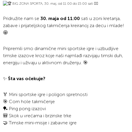
Pridružite nam se
30. maja od 11:00
sati u zoni kretanja,
zabave i prijateljskog takmičenja kreiranoj za decu i mlade!
🤩
Pripremili smo dinamične mini sportske igre i uzbudljive
timske izazove kroz koje naši najmlađi razvijaju timski duh,
energiju i uživaju u aktivnom druženju. 🎯
✨
Šta vas očekuje?
🏅 Mini sportske igre i poligon spretnosti
🎯 Corn hole takmičenje
🏓 Ping pong izazovi
🎒 Skok u vrećama i brzinske trke
🤝 Timske mini-misije i zabavne igre