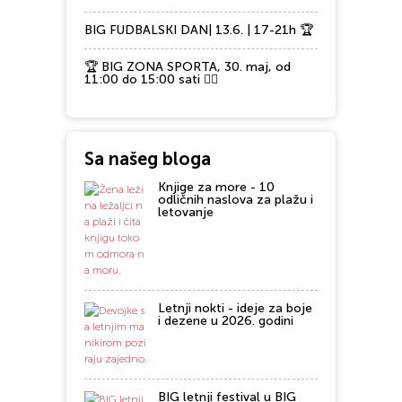
BIG FUDBALSKI DAN| 13.6. | 17-21h 🏆
🏆 BIG ZONA SPORTA, 30. maj, od
11:00 do 15:00 sati 🏃‍♂️
Sa našeg bloga
Knjige za more - 10
odličnih naslova za plažu i
letovanje
Letnji nokti - ideje za boje
i dezene u 2026. godini
BIG letnji festival u BIG