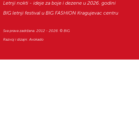
Letnji nokti - ideje za boje i dezene u 2026. godini
BIG letnji festival u BIG FASHION Kragujevac centru
Sva prava zadržana. 2012 - 2026. © BIG
Razvoj i dizajn:
Avokado