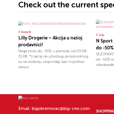
Check out the current spec
3 August
3 July
Lilly Drogerie – Akcija u našoj
N Spor
prodavnici!
do -50% 
Nega kose do -30%. u periodu od 03.08-
SEZONSKO S
31.08. *U akciji ne učestvuju proizvodi koji
do -50% na
su na sniženju, rasprodaji, kao ni poklon
obezbedite
setovi.
Email:
bigobrenovac@big-cee.com
SHOPPIN