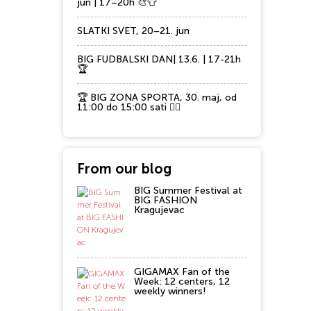
jun | 17–20h 🎨👕
SLATKI SVET, 20–21. jun
BIG FUDBALSKI DAN| 13.6. | 17-21h
🏆
🏆 BIG ZONA SPORTA, 30. maj, od
11:00 do 15:00 sati 🏃‍♂️
From our blog
BIG Summer Festival at
BIG FASHION
Kragujevac
GIGAMAX Fan of the
Week: 12 centers, 12
weekly winners!