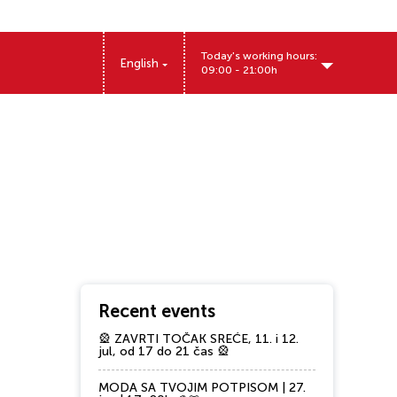
Today's working hours:
English
09:00 - 21:00h
Kralja Aleksandra Prvog 157, 11500 Obrenovac
Recent events
🎡 ZAVRTI TOČAK SREĆE, 11. i 12.
jul, od 17 do 21 čas 🎡
MODA SA TVOJIM POTPISOM | 27.