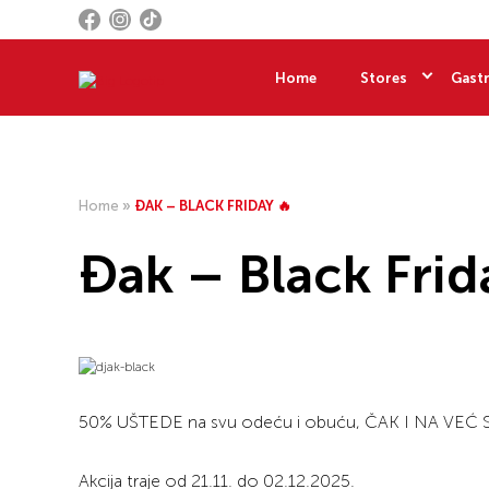
Home
Stores
Gastr
Home
»
ĐAK – BLACK FRIDAY 🔥
Đak – Black Frid
50% UŠTEDE na svu odeću i obuću, ČAK I NA VEĆ
Akcija traje od 21.11. do 02.12.2025.