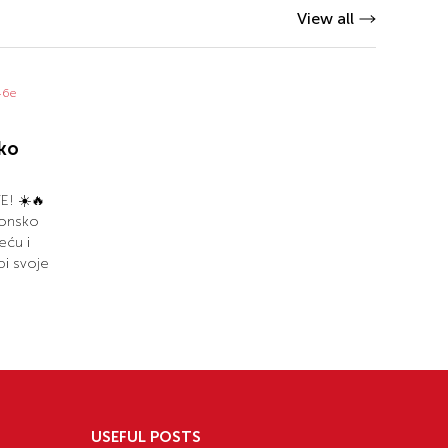
View all
ko
! ☀️🔥
zonsko
eću i
bi svoje
USEFUL POSTS