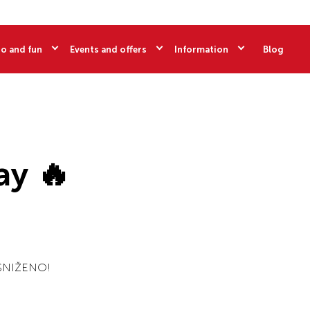
o and fun
Events and offers
Information
Blog
ay 🔥
 SNIŽENO!