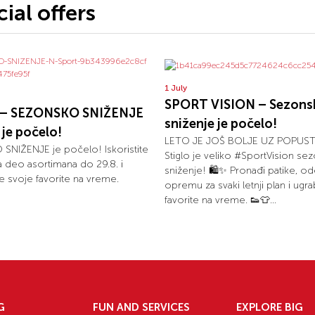
ial offers
1 July
SPORT VISION – Sezons
t – SEZONSKO SNIŽENJE
sniženje je počelo!
je počelo!
LETO JE JOŠ BOLJE UZ POPUSTE
NIŽENJE je počelo! Iskoristite
Stiglo je veliko #SportVision se
 deo asortimana do 29.8. i
sniženje! 🛍️✨ Pronađi patike, od
 svoje favorite na vreme.
opremu za svaki letnji plan i ugra
favorite na vreme. 👟👕...
G
FUN AND SERVICES
EXPLORE BIG