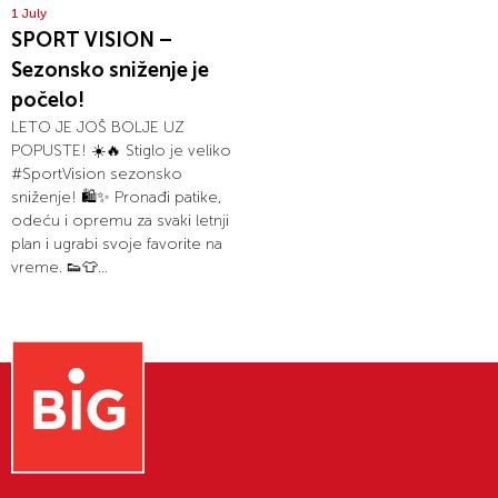
1 July
SPORT VISION –
Sezonsko sniženje je
počelo!
LETO JE JOŠ BOLJE UZ
POPUSTE! ☀️🔥 Stiglo je veliko
#SportVision sezonsko
sniženje! 🛍️✨ Pronađi patike,
odeću i opremu za svaki letnji
plan i ugrabi svoje favorite na
vreme. 👟👕...