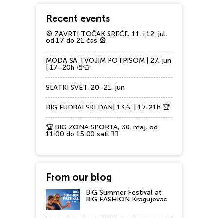
Recent events
🎡 ZAVRTI TOČAK SREĆE, 11. i 12. jul,
od 17 do 21 čas 🎡
MODA SA TVOJIM POTPISOM | 27. jun
| 17–20h 🎨👕
SLATKI SVET, 20–21. jun
BIG FUDBALSKI DAN| 13.6. | 17-21h 🏆
🏆 BIG ZONA SPORTA, 30. maj, od
11:00 do 15:00 sati 🏃‍♂️
From our blog
BIG Summer Festival at
BIG FASHION Kragujevac