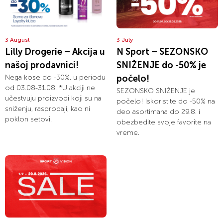
3 August
3 July
Lilly Drogerie – Akcija u
N Sport – SEZONSKO
našoj prodavnici!
SNIŽENJE do -50% je
Nega kose do -30%. u periodu
počelo!
od 03.08-31.08. *U akciji ne
SEZONSKO SNIŽENJE je
učestvuju proizvodi koji su na
počelo! Iskoristite do -50% na
sniženju, rasprodaji, kao ni
deo asortimana do 29.8. i
poklon setovi.
obezbedite svoje favorite na
vreme.