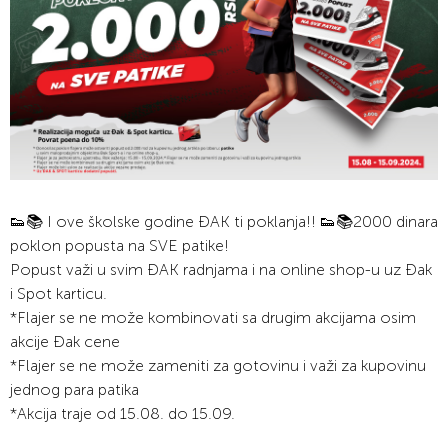
👟📚 I ove školske godine ĐAK ti poklanja!! 👟📚2000 dinara
poklon popusta na SVE patike!
Popust važi u svim ĐAK radnjama i na online shop-u uz Đak
i Spot karticu.
*Flajer se ne može kombinovati sa drugim akcijama osim
akcije Đak cene
*Flajer se ne može zameniti za gotovinu i važi za kupovinu
jednog para patika
*Akcija traje od 15.08. do 15.09.