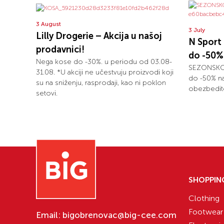
3 August
3 July
Lilly Drogerie – Akcija u našoj
N Spor
prodavnici!
do -50% 
Nega kose do -30%. u periodu od 03.08-
SEZONSKO S
31.08. *U akciji ne učestvuju proizvodi koji
do -50% na
su na sniženju, rasprodaji, kao ni poklon
obezbedite
setovi.
SHOPPIN
Clothing
Footwear
Email:
bigobrenovac@big-cee.com