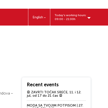
Today's working hours:
English
09:00 - 21:00h
Kralja Aleksandra Prvog 157, 11500 Obrenovac
Recent events
🎡 ZAVRTI TOČAK SREĆE, 11. i 12.
endova –
jul, od 17 do 21 čas 🎡
MODA SA TVOJIM POTPISOM | 27.