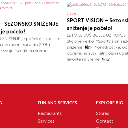
1 July
SPORT VISION – Sezons
t – SEZONSKO SNIŽENJE
sniženje je počelo!
je počelo!
LETO JE JOŠ BOLJE UZ POPUSTE
NIŽENJE je počelo! Iskoristite
Stiglo je veliko #SportVision se
 deo asortimana do 29.8. i
sniženje! 🛍️✨ Pronađi patike, od
 svoje favorite na vreme.
opremu za svaki letnji plan i ugra
favorite na vreme. 👟👕...
G
FUN AND SERVICES
EXPLORE BIG
Restaurants
Stores
Services
Contact