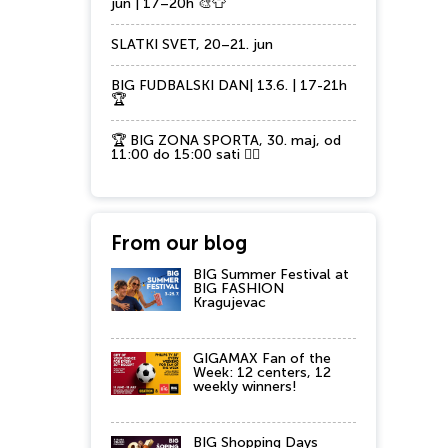
jun | 17–20h 🎨👕
SLATKI SVET, 20–21. jun
BIG FUDBALSKI DAN| 13.6. | 17-21h
🏆
🏆 BIG ZONA SPORTA, 30. maj, od
11:00 do 15:00 sati 🏃‍♂️
From our blog
BIG Summer Festival at
BIG FASHION
Kragujevac
GIGAMAX Fan of the
Week: 12 centers, 12
weekly winners!
BIG Shopping Days