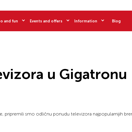
o and fun
Events and offers
Information
Blog
vizora u Gigatronu
, pripremili smo odličnu ponudu televizora najpopularnijih br