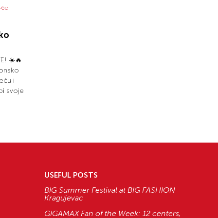
ko
! ☀️🔥
zonsko
eću i
bi svoje
USEFUL POSTS
BIG Summer Festival at BIG FASHION
Kragujevac
GIGAMAX Fan of the Week: 12 centers,