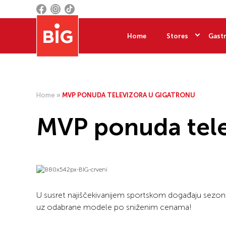
Home
Stores
Gastr
Home
»
MVP PONUDA TELEVIZORA U GIGATRONU
MVP ponuda tele
U susret najiščekivanijem sportskom događaju sezone
uz odabrane modele po sniženim cenama!