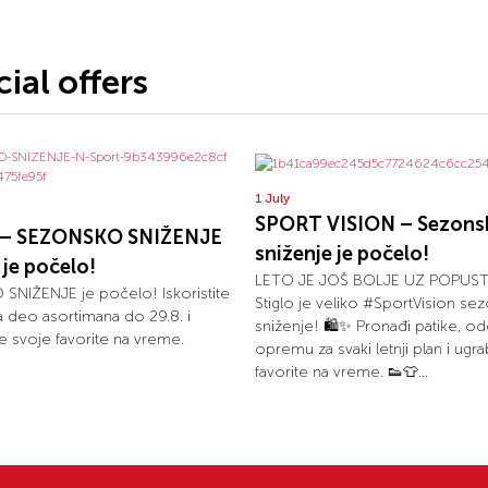
ial offers
1 July
SPORT VISION – Sezons
t – SEZONSKO SNIŽENJE
sniženje je počelo!
je počelo!
LETO JE JOŠ BOLJE UZ POPUSTE
NIŽENJE je počelo! Iskoristite
Stiglo je veliko #SportVision se
 deo asortimana do 29.8. i
sniženje! 🛍️✨ Pronađi patike, od
 svoje favorite na vreme.
opremu za svaki letnji plan i ugra
favorite na vreme. 👟👕...