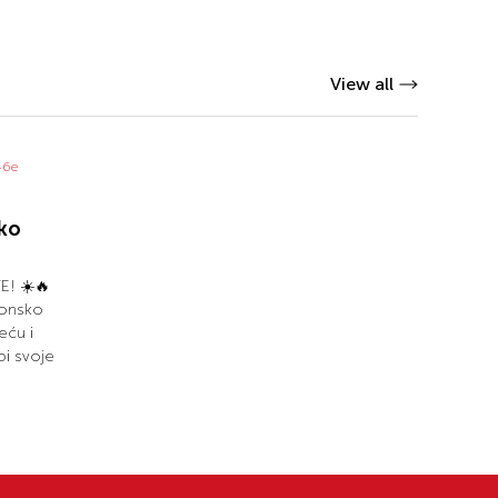
View all
ko
! ☀️🔥
zonsko
eću i
bi svoje