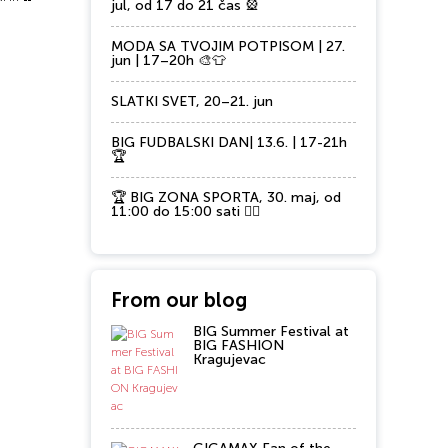
jul, od 17 do 21 čas 🎡
MODA SA TVOJIM POTPISOM | 27.
jun | 17–20h 🎨👕
SLATKI SVET, 20–21. jun
BIG FUDBALSKI DAN| 13.6. | 17-21h
🏆
🏆 BIG ZONA SPORTA, 30. maj, od
11:00 do 15:00 sati 🏃‍♂️
From our blog
BIG Summer Festival at
BIG FASHION
Kragujevac