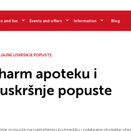
o and fun
Events and offers
Information
Blog
 SJAJNE USKRŠNJE POPUSTE
pharm apoteku i
e uskršnje popuste
ršnje popuste na najtraženiju kozmetiku i odabrane dodatke ishr