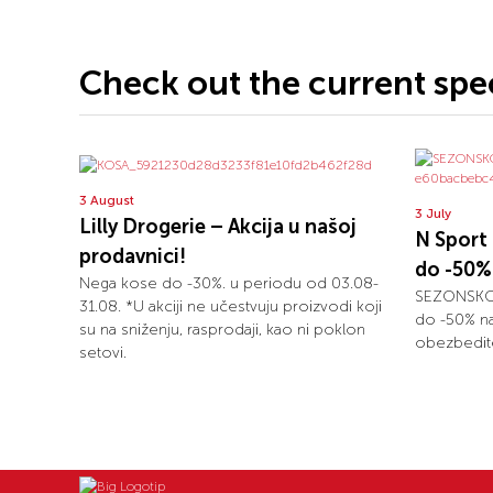
Check out the current spec
3 August
3 July
Lilly Drogerie – Akcija u našoj
N Spor
prodavnici!
do -50% 
Nega kose do -30%. u periodu od 03.08-
SEZONSKO S
31.08. *U akciji ne učestvuju proizvodi koji
do -50% na
su na sniženju, rasprodaji, kao ni poklon
obezbedite
setovi.