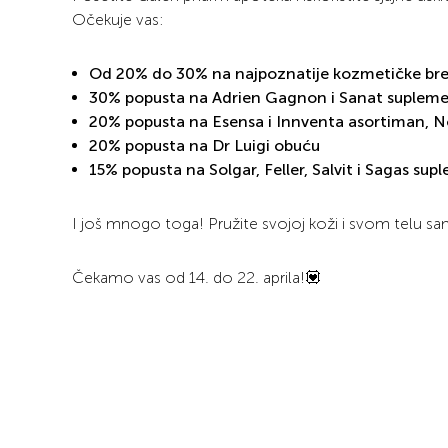
Očekuje vas:
Od 20% do 30% na najpoznatije kozmetičke br
30% popusta na Adrien Gagnon i Sanat suplem
20% popusta na Esensa i Innventa asortiman, No
20% popusta na Dr Luigi obuću
15% popusta na Solgar, Feller, Salvit i Sagas su
I još mnogo toga! Pružite svojoj koži i svom telu sa
Čekamo vas od 14. do 22. aprila!💟