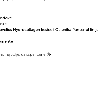
endove
ente
velius Hydrocollagen kesice i Galenika Pantenol liniju
plemente
mo najbolje, uz super cene!🤩