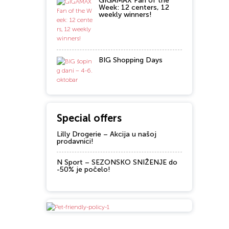
GIGAMAX Fan of the
Week: 12 centers, 12
weekly winners!
BIG Shopping Days
Special offers
Lilly Drogerie – Akcija u našoj
prodavnici!
N Sport – SEZONSKO SNIŽENJE do
-50% je počelo!