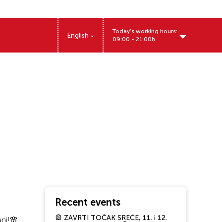
Today's working hours:
English
09:00 - 21:00h
Kralja Aleksandra Prvog 157, 11500 Obrenovac
Recent events
🎡 ZAVRTI TOČAK SREĆE, 11. i 12.
ani!🌸