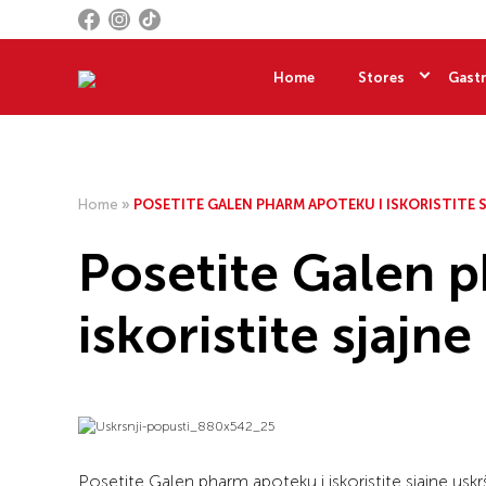
Home
Stores
Gastr
Home
»
POSETITE GALEN PHARM APOTEKU I ISKORISTITE
Posetite Galen 
iskoristite sjajn
Posetite Galen pharm apoteku i iskoristite sjajne usk