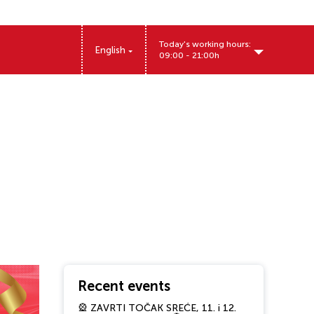
Today's working hours:
English
09:00 - 21:00h
Kralja Aleksandra Prvog 157, 11500 Obrenovac
Recent events
🎡 ZAVRTI TOČAK SREĆE, 11. i 12.