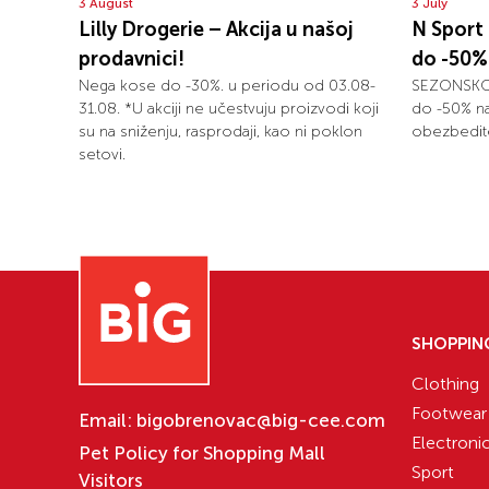
3 August
3 July
Lilly Drogerie – Akcija u našoj
N Spor
prodavnici!
do -50% 
Nega kose do -30%. u periodu od 03.08-
SEZONSKO S
31.08. *U akciji ne učestvuju proizvodi koji
do -50% na
su na sniženju, rasprodaji, kao ni poklon
obezbedite
setovi.
SHOPPIN
Clothing
Footwear
Email:
bigobrenovac@big-cee.com
Electroni
Pet Policy for Shopping Mall
Sport
Visitors