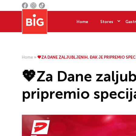
Home
Stores
Gastr
Home
»
💖ZA DANE ZALJUBLJENIH, ĐAK JE PRIPREMIO SPE
💖Za Dane zaljub
pripremio speci