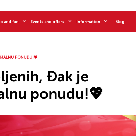
o and fun
Events and offers
Information
Blog
CIJALNU PONUDU!💖
ljenih, Đak je
jalnu ponudu!💖