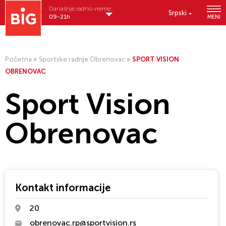
Današnje radno vreme:
Srpski
09-21h
MENI
Početna
»
Sportske radnje Obrenovac
»
SPORT VISION
OBRENOVAC
Sport Vision
Obrenovac
Kontakt informacije
20
obrenovac.rp@sportvision.rs