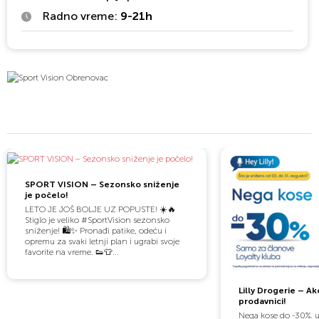
Radno vreme:
9-21h
SPORT VISION – Sezonsko sniženje
je počelo!
LETO JE JOŠ BOLJE UZ POPUSTE! ☀️🔥
Stiglo je veliko #SportVision sezonsko
sniženje! 🛍️✨ Pronađi patike, odeću i
opremu za svaki letnji plan i ugrabi svoje
favorite na vreme. 👟👕...
Lilly Drogerie – Akc
prodavnici!
Nega kose do -30%. 