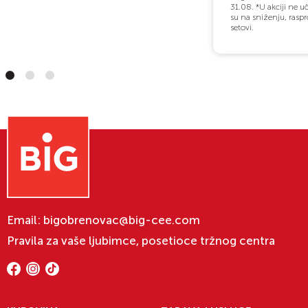
31.08. *U akciji ne u
su na sniženju, raspr
setovi.
Email:
bigobrenovac@big-cee.com
Pravila za vaše ljubimce, posetioce tržnog centra