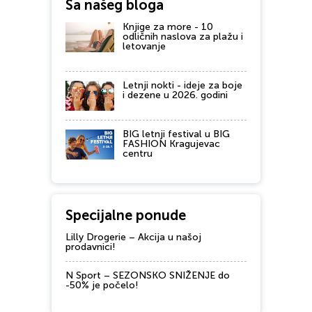
Sa našeg bloga
Knjige za more - 10
odličnih naslova za plažu i
letovanje
Letnji nokti - ideje za boje
i dezene u 2026. godini
BIG letnji festival u BIG
FASHION Kragujevac
centru
Specijalne ponude
Lilly Drogerie – Akcija u našoj
prodavnici!
N Sport – SEZONSKO SNIŽENJE do
-50% je počelo!