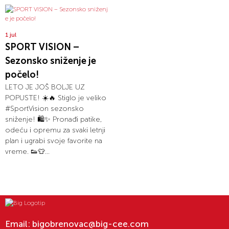
1 jul
SPORT VISION –
Sezonsko sniženje je
počelo!
LETO JE JOŠ BOLJE UZ
POPUSTE! ☀️🔥 Stiglo je veliko
#SportVision sezonsko
sniženje! 🛍️✨ Pronađi patike,
odeću i opremu za svaki letnji
plan i ugrabi svoje favorite na
vreme. 👟👕...
Email:
bigobrenovac@big-cee.com