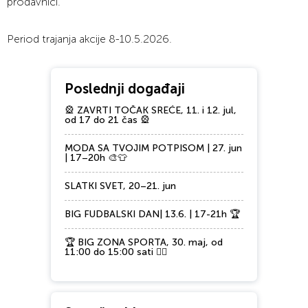
prodavnici.
Period trajanja akcije 8-10.5.2026.
Poslednji događaji
🎡 ZAVRTI TOČAK SREĆE, 11. i 12. jul,
od 17 do 21 čas 🎡
MODA SA TVOJIM POTPISOM | 27. jun
| 17–20h 🎨👕
SLATKI SVET, 20–21. jun
BIG FUDBALSKI DAN| 13.6. | 17-21h 🏆
🏆 BIG ZONA SPORTA, 30. maj, od
11:00 do 15:00 sati 🏃‍♂️