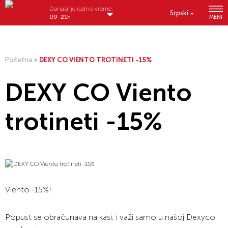
Današnje radno vreme:
Srpski
09-21h
MENI
Početna
»
DEXY CO VIENTO TROTINETI -15%
DEXY CO Viento
trotineti -15%
Viento -15%!
Popust se obračunava na kasi, i važi samo u našoj Dexyco