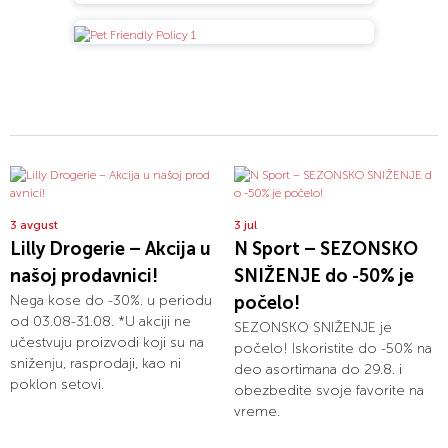
3 avgust
3 jul
Lilly Drogerie – Akcija u
N Sport – SEZONSKO
našoj prodavnici!
SNIŽENJE do -50% je
Nega kose do -30%. u periodu
počelo!
od 03.08-31.08. *U akciji ne
SEZONSKO SNIŽENJE je
učestvuju proizvodi koji su na
počelo! Iskoristite do -50% na
sniženju, rasprodaji, kao ni
deo asortimana do 29.8. i
poklon setovi.
obezbedite svoje favorite na
vreme.