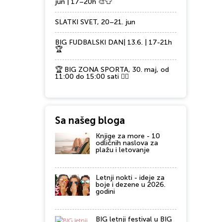
jun | 17–20h 🎨👕
SLATKI SVET, 20–21. jun
BIG FUDBALSKI DAN| 13.6. | 17-21h
🏆
🏆 BIG ZONA SPORTA, 30. maj, od
11:00 do 15:00 sati 🏃‍♂️
Sa našeg bloga
Knjige za more - 10
odličnih naslova za
plažu i letovanje
Letnji nokti - ideje za
boje i dezene u 2026.
godini
BIG letnji festival u BIG