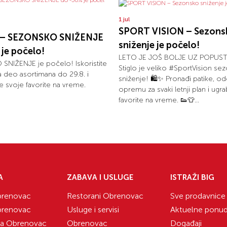
1 jul
SPORT VISION – Sezons
t – SEZONSKO SNIŽENJE
sniženje je počelo!
je počelo!
LETO JE JOŠ BOLJE UZ POPUSTE
NIŽENJE je počelo! Iskoristite
Stiglo je veliko #SportVision se
 deo asortimana do 29.8. i
sniženje! 🛍️✨ Pronađi patike, od
 svoje favorite na vreme.
opremu za svaki letnji plan i ugra
favorite na vreme. 👟👕...
A
ZABAVA I USLUGE
ISTRAŽI BIG
renovac
Restorani Obrenovac
Sve prodavnice
renovac
Usluge i servisi
Aktuelne ponu
ka Obrenovac
Obrenovac
Događaji