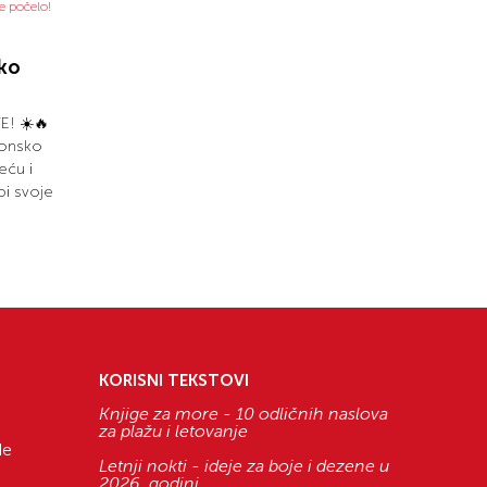
ko
! ☀️🔥
zonsko
eću i
bi svoje
KORISNI TEKSTOVI
Knjige za more - 10 odličnih naslova
za plažu i letovanje
de
Letnji nokti - ideje za boje i dezene u
2026. godini