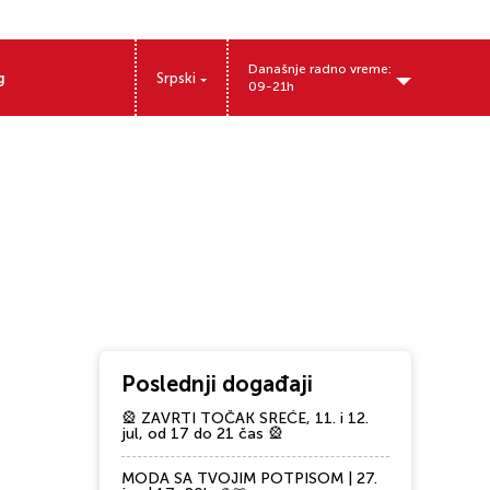
Današnje radno vreme:
g
Srpski
09-21h
Kralja Aleksandra Prvog 157, 11500 Obrenovac, Beograd
Poslednji događaji
🎡 ZAVRTI TOČAK SREĆE, 11. i 12.
jul, od 17 do 21 čas 🎡
MODA SA TVOJIM POTPISOM | 27.