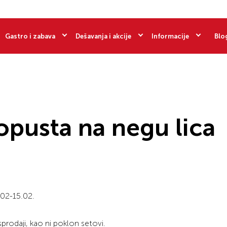
Gastro i zabava
Dešavanja i akcije
Informacije
Blo
opusta na negu lica
.02-15.02.
sprodaji, kao ni poklon setovi.