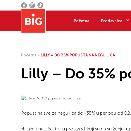
Početna
Prodavnice
Početna
»
LILLY – DO 35% POPUSTA NA NEGU LICA
Lilly – Do 35% p
Popust na sve za negu lica do -35% u periodu od 02
*U akciji ne učestvuju proizvodi koji su na sniženju, ra