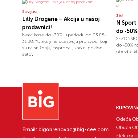
3 avgust
3 jul
Lilly Drogerie – Akcija u našoj
N Spor
prodavnici!
do -50% 
Nega kose do -30%. u periodu od 03.08-
SEZONSKO S
31.08. *U akciji ne učestvuju proizvodi koji
do -50% na
su na sniženju, rasprodaji, kao ni poklon
obezbedite
setovi.
KUPOVIN
Odeća Ob
Obuća Ob
Email:
bigobrenovac@big-cee.com
Elektroni