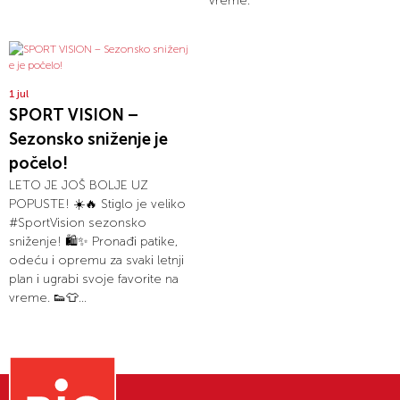
vreme.
1 jul
SPORT VISION –
Sezonsko sniženje je
počelo!
LETO JE JOŠ BOLJE UZ
POPUSTE! ☀️🔥 Stiglo je veliko
#SportVision sezonsko
sniženje! 🛍️✨ Pronađi patike,
odeću i opremu za svaki letnji
plan i ugrabi svoje favorite na
vreme. 👟👕...