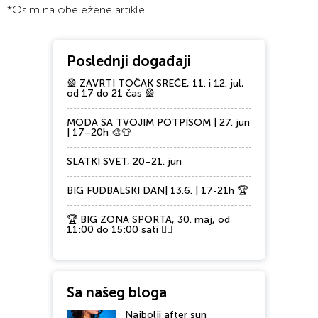
*Osim na obeležene artikle
Poslednji događaji
🎡 ZAVRTI TOČAK SREĆE, 11. i 12. jul,
od 17 do 21 čas 🎡
MODA SA TVOJIM POTPISOM | 27. jun
| 17–20h 🎨👕
SLATKI SVET, 20–21. jun
BIG FUDBALSKI DAN| 13.6. | 17-21h 🏆
🏆 BIG ZONA SPORTA, 30. maj, od
11:00 do 15:00 sati 🏃‍♂️
Sa našeg bloga
Najbolji after sun