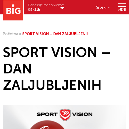
Današnje radno vreme:
Srpski
09-21h
MENI
Početna
»
SPORT VISION – DAN ZALJUBLJENIH
SPORT VISION –
DAN
ZALJUBLJENIH