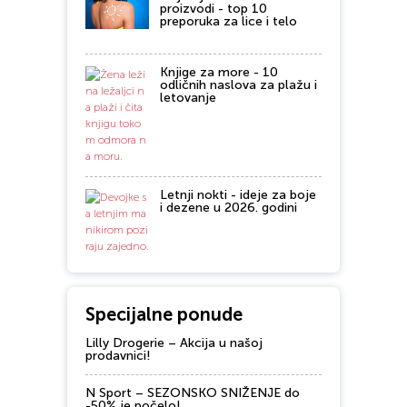
proizvodi - top 10
preporuka za lice i telo
Knjige za more - 10
odličnih naslova za plažu i
letovanje
Letnji nokti - ideje za boje
i dezene u 2026. godini
Specijalne ponude
Lilly Drogerie – Akcija u našoj
prodavnici!
N Sport – SEZONSKO SNIŽENJE do
-50% je počelo!