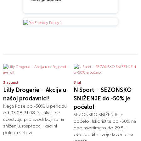
3 avgust
3 jul
Lilly Drogerie – Akcija u
N Sport – SEZONSKO
našoj prodavnici!
SNIŽENJE do -50% je
Nega kose do -30%. u periodu
počelo!
od 03.08-31.08. *U akciji ne
SEZONSKO SNIŽENJE je
učestvuju proizvodi koji su na
počelo! Iskoristite do -50% na
sniženju, rasprodaji, kao ni
deo asortimana do 29.8. i
poklon setovi.
obezbedite svoje favorite na