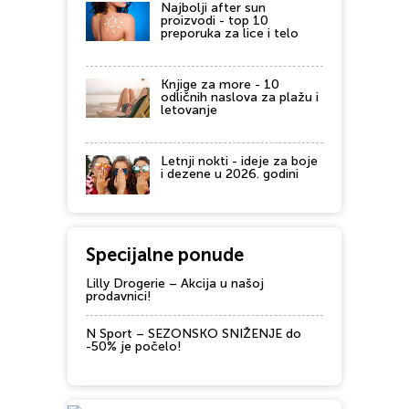
Najbolji after sun
proizvodi - top 10
preporuka za lice i telo
Knjige za more - 10
odličnih naslova za plažu i
letovanje
Letnji nokti - ideje za boje
i dezene u 2026. godini
Specijalne ponude
Lilly Drogerie – Akcija u našoj
prodavnici!
N Sport – SEZONSKO SNIŽENJE do
-50% je počelo!