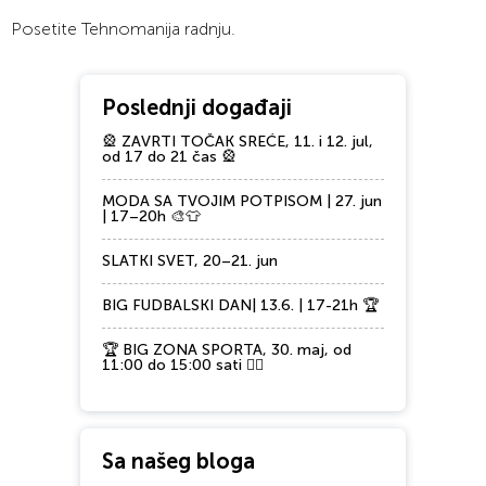
Posetite Tehnomanija radnju.
Poslednji događaji
🎡 ZAVRTI TOČAK SREĆE, 11. i 12. jul,
od 17 do 21 čas 🎡
MODA SA TVOJIM POTPISOM | 27. jun
| 17–20h 🎨👕
SLATKI SVET, 20–21. jun
BIG FUDBALSKI DAN| 13.6. | 17-21h 🏆
🏆 BIG ZONA SPORTA, 30. maj, od
11:00 do 15:00 sati 🏃‍♂️
Sa našeg bloga