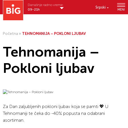
Današnje radno vreme:
Srpski
09-21h
MENI
Početna
»
TEHNOMANIJA – POKLONI LJUBAV
Tehnomanija –
Pokloni ljubav
Za Dan zaljubljenih pokloni ljubav koja se pamti 💖 U
Tehnomaniji te čeka do -40% popusta na odabrani
asortiman.