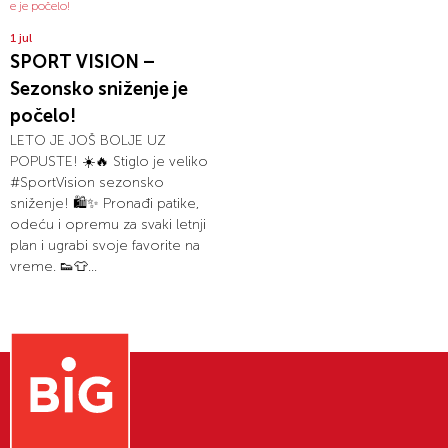
1 jul
SPORT VISION –
Sezonsko sniženje je
počelo!
LETO JE JOŠ BOLJE UZ
POPUSTE! ☀️🔥 Stiglo je veliko
#SportVision sezonsko
sniženje! 🛍️✨ Pronađi patike,
odeću i opremu za svaki letnji
plan i ugrabi svoje favorite na
vreme. 👟👕...