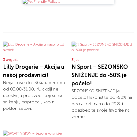
3 avgust
3 jul
Lilly Drogerie – Akcija u
N Sport – SEZONSKO
našoj prodavnici!
SNIŽENJE do -50% je
Nega kose do -30%. u periodu
počelo!
od 03.08-31.08. *U akciji ne
SEZONSKO SNIŽENJE je
učestvuju proizvodi koji su na
počelo! Iskoristite do -50% na
sniženju, rasprodaji, kao ni
deo asortimana do 29.8. i
poklon setovi.
obezbedite svoje favorite na
vreme.