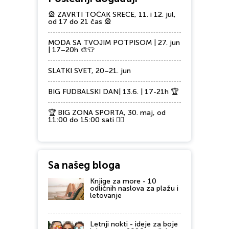
🎡 ZAVRTI TOČAK SREĆE, 11. i 12. jul,
od 17 do 21 čas 🎡
MODA SA TVOJIM POTPISOM | 27. jun
| 17–20h 🎨👕
SLATKI SVET, 20–21. jun
BIG FUDBALSKI DAN| 13.6. | 17-21h 🏆
🏆 BIG ZONA SPORTA, 30. maj, od
11:00 do 15:00 sati 🏃‍♂️
Sa našeg bloga
Knjige za more - 10
odličnih naslova za plažu i
letovanje
Letnji nokti - ideje za boje