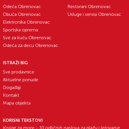
Odeća Obrenovac
Restorani Obrenovac
Obuća Obrenovac
Usluge i servisi Obrenovac
Elektronika Obrenovac
Sportska oprema
Sve za kuću Obrenovac
Odeća za decu Obrenovac
ISTRAŽI BIG
Sve prodavnice
Aktuelne ponude
Događaji
Kontakt
Mapa objekta
KORISNI TEKSTOVI
Knjige za more - 10 odličnih naslova za plažu i letovanje