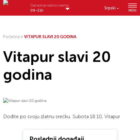
Današnje radno vreme:
Srpski
09-21h
MENI
Početna
»
VITAPUR SLAVI 20 GODINA
Vitapur slavi 20
godina
Dođite po svoju zlatnu srećku. Subota 18.10, Vitapur
Poslednji događaji