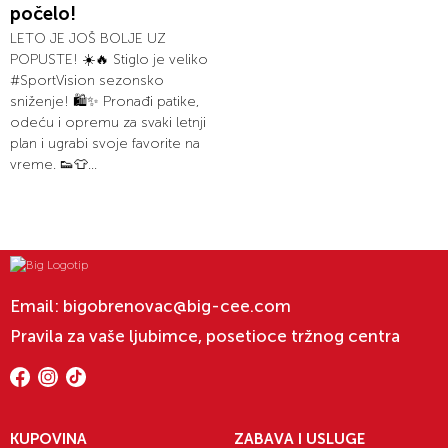
počelo!
LETO JE JOŠ BOLJE UZ
POPUSTE! ☀️🔥 Stiglo je veliko
#SportVision sezonsko
sniženje! 🛍️✨ Pronađi patike,
odeću i opremu za svaki letnji
plan i ugrabi svoje favorite na
vreme. 👟👕...
Email:
bigobrenovac@big-cee.com
Pravila za vaše ljubimce, posetioce tržnog centra
KUPOVINA
ZABAVA I USLUGE