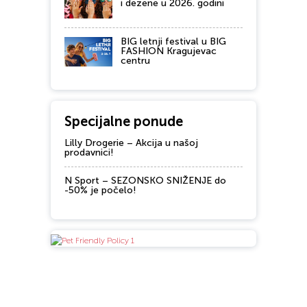
i dezene u 2026. godini
BIG letnji festival u BIG
FASHION Kragujevac
centru
Specijalne ponude
Lilly Drogerie – Akcija u našoj
prodavnici!
N Sport – SEZONSKO SNIŽENJE do
-50% je počelo!