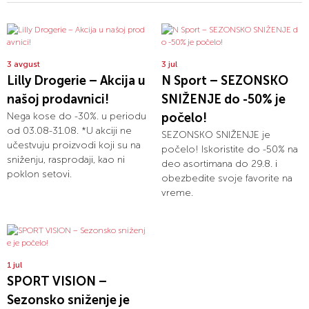
3 avgust
3 jul
Lilly Drogerie – Akcija u
N Sport – SEZONSKO
našoj prodavnici!
SNIŽENJE do -50% je
Nega kose do -30%. u periodu
počelo!
od 03.08-31.08. *U akciji ne
SEZONSKO SNIŽENJE je
učestvuju proizvodi koji su na
počelo! Iskoristite do -50% na
sniženju, rasprodaji, kao ni
deo asortimana do 29.8. i
poklon setovi.
obezbedite svoje favorite na
vreme.
1 jul
SPORT VISION –
Sezonsko sniženje je