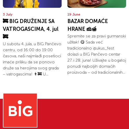
3 July
19 June
🚒 BIG DRUŽENJE SA
BAZAR DOMAĆE
VATROGASCIMA, 4. jul
HRANE 🧀🍯
🚒
Spremite se za pravi gurmanski
užitak! 😋 Sada već
U subotu 4. jula, u BIG Pančevo
tradicionalno @ukus_fest
centru, od 16:00 do 19:00
dolazi u BIG Pančevo centar
časova, naši najmlađi posetioci
27. i 28. juna! Uživajte u bogatoj
imaće priliku da se ponovo
ponudi najboljih domaćih
druže sa herojima svog grada
proizvoda – od tradicionalnih...
– vatrogascima! 👨‍🚒 U...