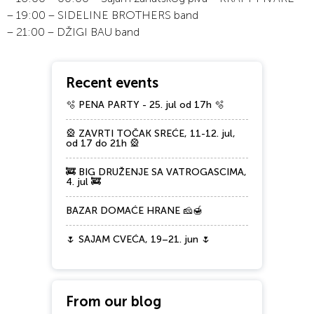
– 19:00 – SIDELINE BROTHERS band
– 21:00 – DŽIGI BAU band
Recent events
🫧 PENA PARTY - 25. jul od 17h 🫧
🎡 ZAVRTI TOČAK SREĆE, 11-12. jul,
od 17 do 21h 🎡
🚒 BIG DRUŽENJE SA VATROGASCIMA,
4. jul 🚒
BAZAR DOMAĆE HRANE 🧀🍯
🌷 SAJAM CVEĆA, 19–21. jun 🌷
From our blog