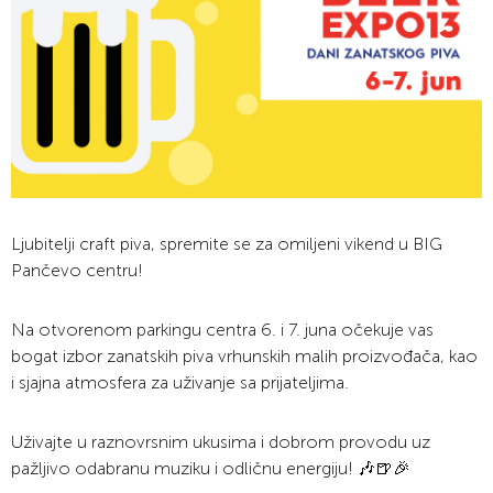
Ljubitelji craft piva, spremite se za omiljeni vikend u BIG
Pančevo centru!
Na otvorenom parkingu centra 6. i 7. juna očekuje vas
bogat izbor zanatskih piva vrhunskih malih proizvođača, kao
i sjajna atmosfera za uživanje sa prijateljima.
Uživajte u raznovrsnim ukusima i dobrom provodu uz
pažljivo odabranu muziku i odličnu energiju! 🎶🍺🎉