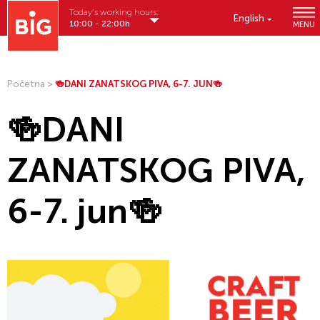
Today's working hours:
English
10:00 - 22:00h
MENU
Početna
>
🍻DANI ZANATSKOG PIVA, 6-7. JUN🍻
🍻DANI
ZANATSKOG PIVA,
6-7. jun🍻