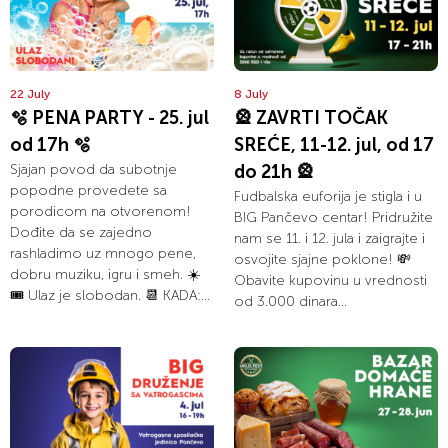
22 July
8 July
🫧 PENA PARTY - 25. jul
🎡 ZAVRTI TOČAK
od 17h 🫧
SREĆE, 11-12. jul, od 17
Sjajan povod da subotnje
do 21h 🎡
popodne provedete sa
Fudbalska euforija je stigla i u
porodicom na otvorenom!
BIG Pančevo centar! Pridružite
Dođite da se zajedno
nam se 11. i 12. jula i zaigrajte i
rashladimo uz mnogo pene,
osvojite sjajne poklone! 💸
dobru muziku, igru i smeh. ☀️
Obavite kupovinu u vrednosti
🎟️ Ulaz je slobodan. 📆 KADA:...
od 3.000 dinara...