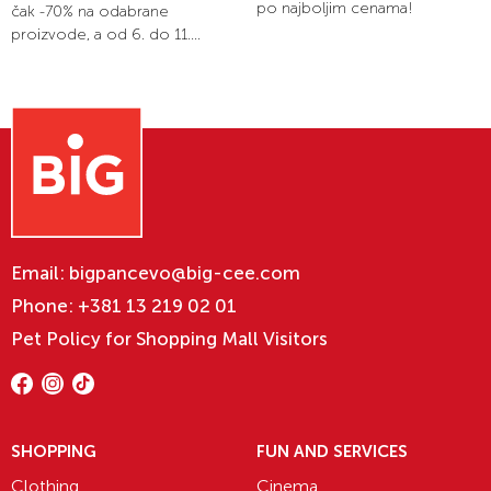
po najboljim cenama!
čak -70% na odabrane
proizvode, a od 6. do 11....
Email:
bigpancevo@big-cee.com
Phone:
+381 13 219 02 01
Pet Policy for Shopping Mall Visitors
SHOPPING
FUN AND SERVICES
Clothing
Cinema