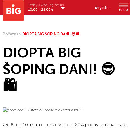
Today's working hours:
English
10:00 - 22:00h
MENU
Početna
>
DIOPTA BIG ŠOPING DANI! 😎🛍️
DIOPTA BIG
ŠOPING DANI! 😎
🛍️
Od 8. do 10. maja očekuje vas čak 20% popusta na naočare