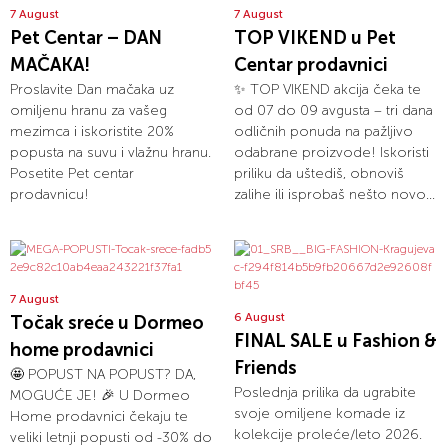
7 August
7 August
Pet Centar – DAN
TOP VIKEND u Pet
MAČAKA!
Centar prodavnici
Proslavite Dan mačaka uz
✨ TOP VIKEND akcija čeka te
omiljenu hranu za vašeg
od 07 do 09 avgusta – tri dana
mezimca i iskoristite 20%
odličnih ponuda na pažljivo
popusta na suvu i vlažnu hranu.
odabrane proizvode! Iskoristi
Posetite Pet centar
priliku da uštediš, obnoviš
prodavnicu!
zalihe ili isprobaš nešto novo...
7 August
6 August
Točak sreće u Dormeo
FINAL SALE u Fashion &
home prodavnici
Friends
🤩 POPUST NA POPUST? DA,
Poslednja prilika da ugrabite
MOGUĆE JE! 🎉 U Dormeo
svoje omiljene komade iz
Home prodavnici čekaju te
kolekcije proleće/leto 2026.
veliki letnji popusti od -30% do