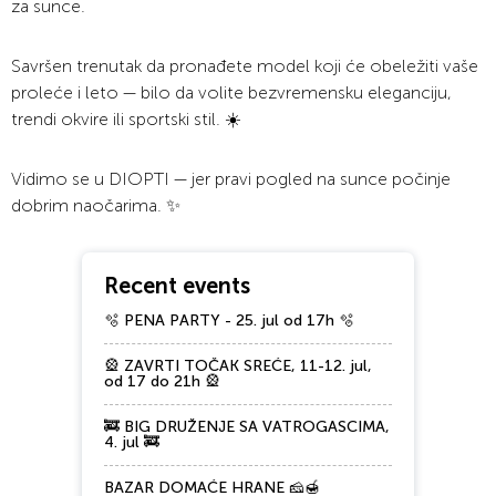
za sunce.
Savršen trenutak da pronađete model koji će obeležiti vaše
proleće i leto — bilo da volite bezvremensku eleganciju,
trendi okvire ili sportski stil. ☀️
Vidimo se u DIOPTI — jer pravi pogled na sunce počinje
dobrim naočarima. ✨
Recent events
🫧 PENA PARTY - 25. jul od 17h 🫧
🎡 ZAVRTI TOČAK SREĆE, 11-12. jul,
od 17 do 21h 🎡
🚒 BIG DRUŽENJE SA VATROGASCIMA,
4. jul 🚒
BAZAR DOMAĆE HRANE 🧀🍯