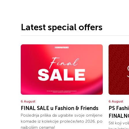
Latest special offers
6 August
6 August
FINAL SALE u Fashion & Friends
PS Fash
Poslednja prilika da ugrabite svoje omiljene
FINALN
komade iz kolekcije proleće/leto 2026. po
Stil koji v
najboljim cenama!