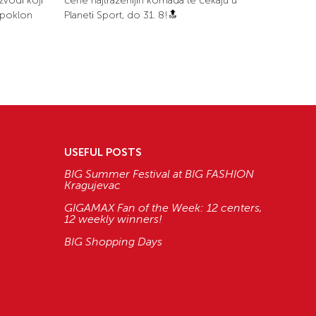
zvodi koji
cene najtraženijih komada te čekaju u
i poklon
Planeti Sport, do 31. 8!🔝
USEFUL POSTS
BIG Summer Festival at BIG FASHION
Kragujevac
GIGAMAX Fan of the Week: 12 centers,
12 weekly winners!
BIG Shopping Days