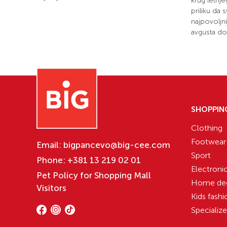
krug letnj
priliku da
najpovoljn
avgusta do 
SHOPPIN
Clothing
Footwear
Email:
bigpancevo@big-cee.com
Sport
Phone:
+381 13 219 02 01
Electroni
Pet Policy for Shopping Mall
Home de
Visitors
Kids fashi
Specializ