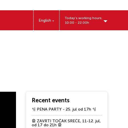
Today's working hours:
English
10:00 - 22:00h
Miloša Obrenovića 12, Pančevo, Srbija
Recent events
🫧 PENA PARTY - 25. jul od 17h 🫧
🎡 ZAVRTI TOČAK SREĆE, 11-12. jul,
od 17 do 21h 🎡