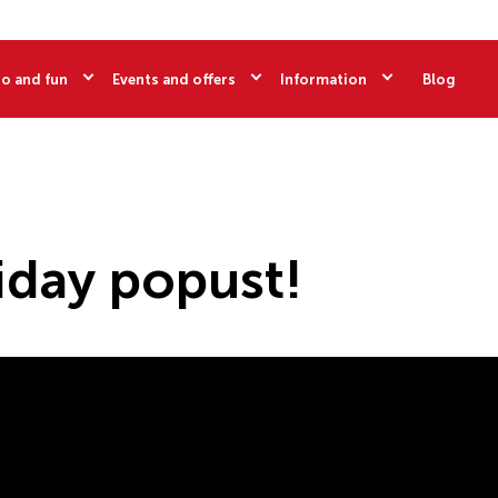
o and fun
Events and offers
Information
Blog
riday popust!