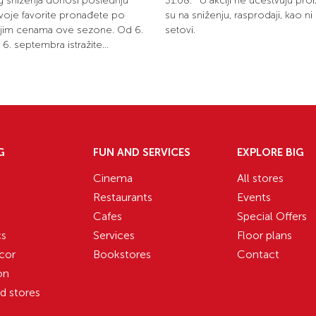
eg sniženja donosi poslednju
31.08. *U akciji ne učestvuju proi
 svoje favorite pronađete po
su na sniženju, rasprodaji, kao n
ijim cenama ove sezone. Od 6.
setovi.
6. septembra istražite...
G
FUN AND SERVICES
EXPLORE BIG
Cinema
All stores
Restaurants
Events
Cafes
Special Offers
cs
Services
Floor plans
cor
Bookstores
Contact
on
ed stores