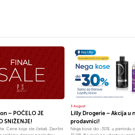
3 August
ion – POČELO JE
Lilly Drogerie – Akcija u 
O SNIŽENJE!
prodavnici!
olite. Cene koje ste čekali. Završni
Nega kose do -30%. u periodu 