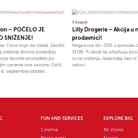
3 August
ion – POČELO JE
Lilly Drogerie – Akcija u 
O SNIŽENJE!
prodavnici!
olite. Cene koje ste čekali. Završni
Nega kose do -30%. u periodu 
eg sniženja donosi poslednju
31.08. *U akciji ne učestvuju proi
 svoje favorite pronađete po
su na sniženju, rasprodaji, kao n
ijim cenama ove sezone. Od 6.
setovi.
6. septembra istražite...
G
FUN AND SERVICES
EXPLORE BIG
Cinema
All stores
Restaurants
Events