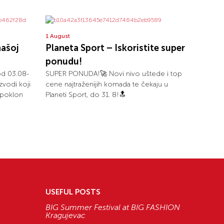
1 August
našoj
Planeta Sport – Iskoristite super
ponudu!
od 03.08-
SUPER PONUDA!🚀 Novi nivo uštede i top
zvodi koji
cene najtraženijih komada te čekaju u
i poklon
Planeti Sport, do 31. 8!🔝
USEFUL POSTS
BIG Summer Festival at BIG FASHION
Kragujevac