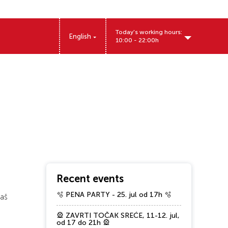
Today's working hours:
English
10:00 - 22:00h
Miloša Obrenovića 12, Pančevo, Srbija
Recent events
🫧 PENA PARTY - 25. jul od 17h 🫧
kaš
🎡 ZAVRTI TOČAK SREĆE, 11-12. jul,
od 17 do 21h 🎡