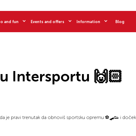
o and fun
Events and offers
Information
Blog
u Intersportu 🙌🏻
Sada je pravi trenutak da obnoviš sportsku opremu ⚽🛹👟 i doče