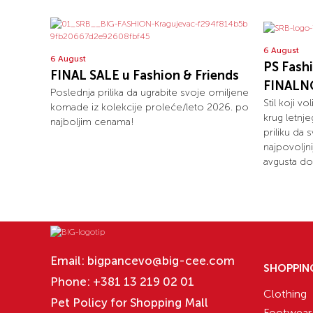
6 August
6 August
PS Fash
FINAL SALE u Fashion & Friends
FINALN
Poslednja prilika da ugrabite svoje omiljene
Stil koji v
komade iz kolekcije proleće/leto 2026. po
krug letnj
najboljim cenama!
priliku da
najpovoljn
avgusta do 
Email:
bigpancevo@big-cee.com
SHOPPIN
Phone:
+381 13 219 02 01
Clothing
Pet Policy for Shopping Mall
Footwear