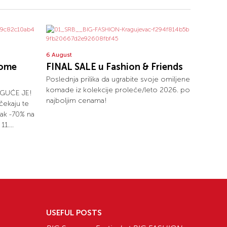
6 August
home
FINAL SALE u Fashion & Friends
Poslednja prilika da ugrabite svoje omiljene
komade iz kolekcije proleće/leto 2026. po
GUĆE JE!
najboljim cenama!
ekaju te
čak -70% na
1....
USEFUL POSTS