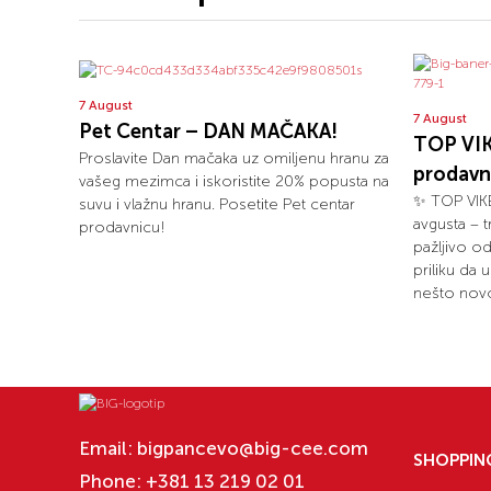
7 August
7 August
Pet Centar – DAN MAČAKA!
TOP VIK
Proslavite Dan mačaka uz omiljenu hranu za
prodavn
vašeg mezimca i iskoristite 20% popusta na
✨ TOP VIKE
suvu i vlažnu hranu. Posetite Pet centar
avgusta – 
prodavnicu!
pažljivo o
priliku da 
nešto novo
Email:
bigpancevo@big-cee.com
SHOPPIN
Phone:
+381 13 219 02 01