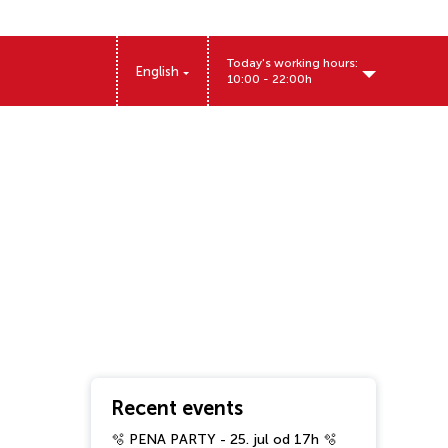
Today's working hours:
English
10:00 - 22:00h
Miloša Obrenovića 12, Pančevo, Srbija
Recent events
🫧 PENA PARTY - 25. jul od 17h 🫧