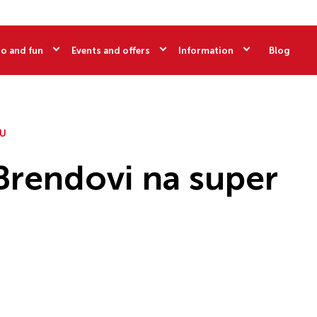
o and fun
Events and offers
Information
Blog
TU
Brendovi na super