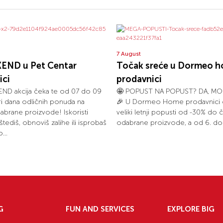
7 August
END u Pet Centar
Točak sreće u Dormeo 
ici
prodavnici
ND akcija čeka te od 07 do 09
🤩 POPUST NA POPUST? DA, MO
tri dana odličnih ponuda na
🎉 U Dormeo Home prodavnici č
dabrane proizvode! Iskoristi
veliki letnji popusti od -30% do 
uštediš, obnoviš zalihe ili isprobaš
odabrane proizvode, a od 6. do 1
...
G
FUN AND SERVICES
EXPLORE BIG