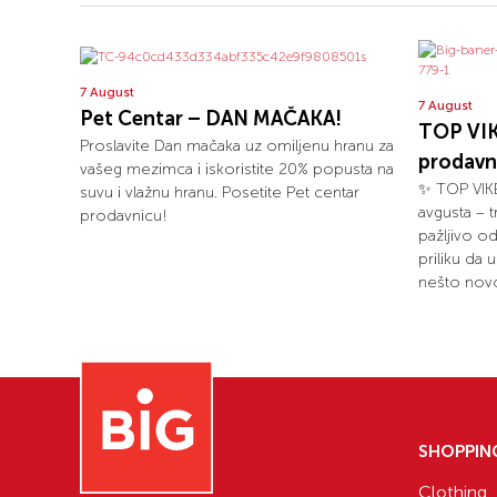
7 August
7 August
Pet Centar – DAN MAČAKA!
TOP VIK
Proslavite Dan mačaka uz omiljenu hranu za
prodavn
vašeg mezimca i iskoristite 20% popusta na
✨ TOP VIKE
suvu i vlažnu hranu. Posetite Pet centar
avgusta – 
prodavnicu!
pažljivo o
priliku da 
nešto novo
SHOPPIN
Clothing