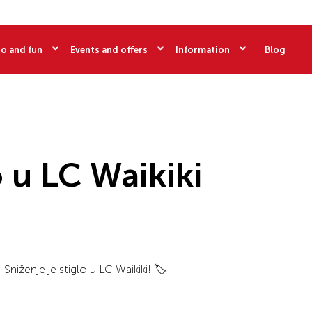
o and fun
Events and offers
Information
Blog
o u LC Waikiki
Sniženje je stiglo u LC Waikiki! 🏷️