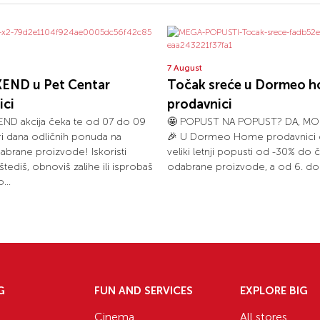
7 August
END u Pet Centar
Točak sreće u Dormeo 
ici
prodavnici
ND akcija čeka te od 07 do 09
🤩 POPUST NA POPUST? DA, MO
tri dana odličnih ponuda na
🎉 U Dormeo Home prodavnici č
dabrane proizvode! Iskoristi
veliki letnji popusti od -30% do 
uštediš, obnoviš zalihe ili isprobaš
odabrane proizvode, a od 6. do 1
...
G
FUN AND SERVICES
EXPLORE BIG
Cinema
All stores