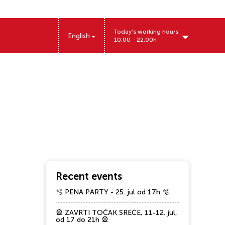
Today's working hours:
English
10:00 - 22:00h
Miloša Obrenovića 12, Pančevo, Srbija
Recent events
🫧 PENA PARTY - 25. jul od 17h 🫧
🎡 ZAVRTI TOČAK SREĆE, 11-12. jul,
od 17 do 21h 🎡