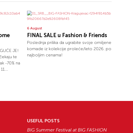
6 August
home
FINAL SALE u Fashion & Friends
Poslednja prilika da ugrabite svoje omiljene
komade iz kolekcije proleće/leto 2026. po
GUĆE JE!
najboljim cenama!
ekaju te
čak -70% na
1....
USEFUL POSTS
BIG Summer Festival at BIG FASHION