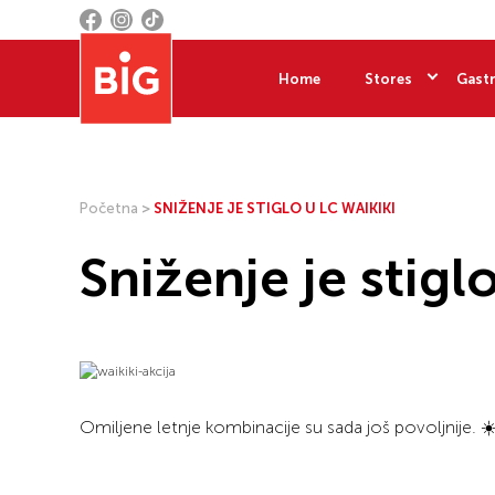
Home
Stores
Gastr
Početna
>
SNIŽENJE JE STIGLO U LC WAIKIKI
Sniženje je stigl
Omiljene letnje kombinacije su sada još povoljnije. ☀️ 