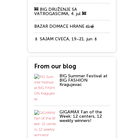
🚒 BIG DRUŽENJE SA
VATROGASCIMA, 4. jul 🚒
BAZAR DOMAĆE HRANE 🧀🍯
🌷 SAJAM CVEĆA, 19–21. jun 🌷
From our blog
BIG Summer Festival at
BIG FASHION
Kragujevac
GIGAMAX Fan of the
Week: 12 centers, 12
weekly winners!