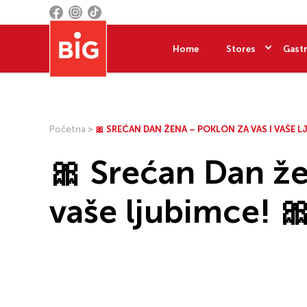
Home
Stores
Gastr
Početna
>
🎀 SREĆAN DAN ŽENA – POKLON ZA VAS I VAŠE L
🎀 Srećan Dan že
vaše ljubimce! 