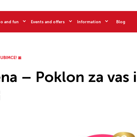
o and fun
Events and offers
Information
Blog
JUBIMCE! 🎀
na – Poklon za vas i
