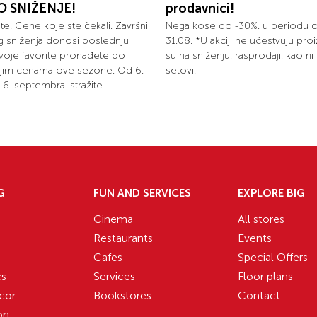
O SNIŽENJE!
prodavnici!
olite. Cene koje ste čekali. Završni
Nega kose do -30%. u periodu 
eg sniženja donosi poslednju
31.08. *U akciji ne učestvuju proi
 svoje favorite pronađete po
su na sniženju, rasprodaji, kao n
ijim cenama ove sezone. Od 6.
setovi.
6. septembra istražite...
G
FUN AND SERVICES
EXPLORE BIG
Cinema
All stores
Restaurants
Events
Cafes
Special Offers
cs
Services
Floor plans
cor
Bookstores
Contact
on