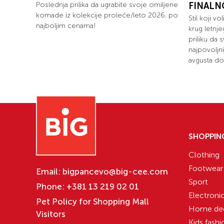
Poslednja prilika da ugrabite svoje omiljene
FINALN
komade iz kolekcije proleće/leto 2026. po
Stil koji v
najboljim cenama!
krug letnj
priliku da
najpovoljn
avgusta do 
SHOPPIN
Clothing
Footwear
Email:
bigpancevo@big-cee.com
Sport
Phone:
+381 13 219 02 01
Electroni
Pet Policy for Shopping Mall
Home de
Visitors
Kids fashi