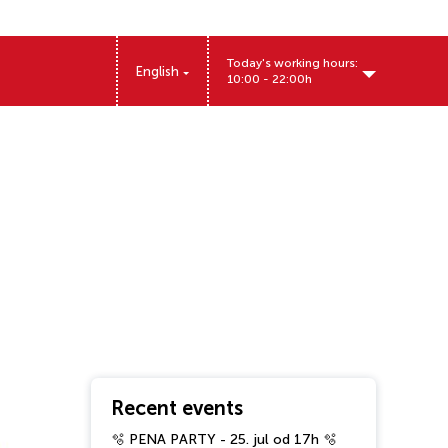
Today's working hours:
English
10:00 - 22:00h
Miloša Obrenovića 12, Pančevo, Srbija
Recent events
🫧 PENA PARTY - 25. jul od 17h 🫧