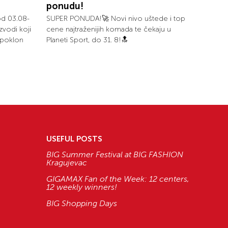
ponudu!
od 03.08-
SUPER PONUDA!🚀 Novi nivo uštede i top
zvodi koji
cene najtraženijih komada te čekaju u
i poklon
Planeti Sport, do 31. 8!🔝
USEFUL POSTS
BIG Summer Festival at BIG FASHION
Kragujevac
GIGAMAX Fan of the Week: 12 centers,
12 weekly winners!
BIG Shopping Days