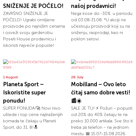
SNIŽENJE JE POČELO!
našoj prodavnici!
ZAVRŠNO SNIŽENJE JE
Nega kose do -30%. u periodu
POČELO! Ugrabi omiljene
od 03.08-31.08. *U akciji ne
proizvode po najnižim cenama
učestvuju proizvodi koji su na
i osveži svoju garderobu.
sniženju, rasprodaji, kao ni
Poseti House prodavnicu i
poklon setovi.
iskoristi najveće popuste!
1 August
28 July
Planeta Sport –
Mobilland – Ovo leto
Iskoristite super
čitaj samo dobre vesti!
ponudu!
📰☀️
SUPER PONUDA!🚀 Novi nivo
SALE JE TU! ⚡ Požuri – popusti
uštede i top cene najtraženijih
od 20% do 40% čekaju te na
komada te čekaju u Planeti
preko 10.000 artikala. Sve što ti
Sport, do 31. 8!🔝
treba za telefon – na jednom
mestu. 📅 15.07–15.08.2026.