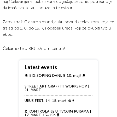
najiščekivanijem fudbalskom događaju sezone, potrebno je
da imaš kvalitetan i pouzdan televizor.
Zato istraži Gigatron mundijalsku ponudu televizora, koja će
trajati od 1. 6. do 19. 7, i odaberi uređaj koji će okupiti tvoju
ekipu.
Čekamo te u BIG tržnom centru!
Latest events
🔔 BIG ŠOPING DANI, 8-10. maj! 🔔
STREET ART GRAFFITI WORKSHOP |
21. MART
UKUS FEST, 14–15. mart 🧀🍷
🎗️ KONTROLA JE U TVOJIM RUKAMA |
17. MART, 13–19h 🎗️