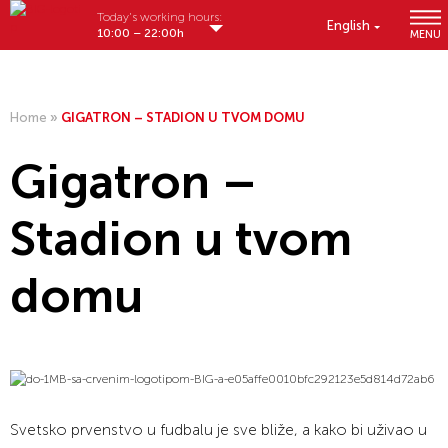
Today's working hours:
English
10:00 – 22:00h
MENU
Home
»
GIGATRON – STADION U TVOM DOMU
Gigatron –
Stadion u tvom
domu
Svetsko prvenstvo u fudbalu je sve bliže, a kako bi uživao u