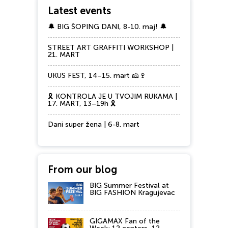
Latest events
🔔 BIG ŠOPING DANI, 8-10. maj! 🔔
STREET ART GRAFFITI WORKSHOP |
21. MART
UKUS FEST, 14–15. mart 🧀🍷
🎗️ KONTROLA JE U TVOJIM RUKAMA |
17. MART, 13–19h 🎗️
Dani super žena | 6-8. mart
From our blog
BIG Summer Festival at
BIG FASHION Kragujevac
GIGAMAX Fan of the