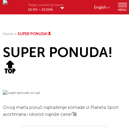
Today's working hours:
English
10:00 – 22:00h
MENU
Home
»
SUPER PONUDA!🔝
SUPER PONUDA!
🔝
Ovog marta poruči najtraženije komade iz Planeta Sport
asortimana i iskoristi najniže cene!🚀