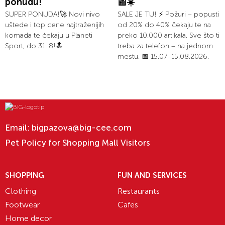
ponudu!
📰☀️
SUPER PONUDA!🚀 Novi nivo
SALE JE TU! ⚡ Požuri – popusti
uštede i top cene najtraženijih
od 20% do 40% čekaju te na
komada te čekaju u Planeti
preko 10.000 artikala. Sve što ti
Sport, do 31. 8!🔝
treba za telefon – na jednom
mestu. 📅 15.07–15.08.2026.
Email:
bigpazova@big-cee.com
Pet Policy for Shopping Mall Visitors
SHOPPING
FUN AND SERVICES
Clothing
Restaurants
Footwear
Cafes
Home decor