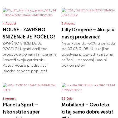
4 August
3 August
HOUSE - ZAVRŠNO
Lilly Drogerie – Akcija u
SNIŽENJE JE POČELO!
našoj prodavnici!
ZAVRŠNO SNIŽENJE JE
Nega kose do -30%. u periodu
POČELO! Ugrabi omiljene
od 03.08-31.08. *U akciji ne
proizvode po najnižim cenama
učestvuju proizvodi koji su na
i osveži svoju garderobu.
sniženju, rasprodaji, kao ni
Poseti House prodavnicu i
poklon setovi.
iskoristi najveće popuste!
1 August
28 July
Planeta Sport –
Mobilland – Ovo leto
Iskoristite super
čitaj samo dobre vesti!