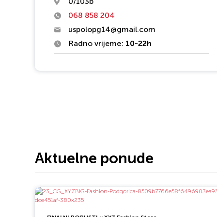
0/103b
068 858 204
uspolopg14@gmail.com
Radno vrijeme:
10-22h
Aktuelne ponude