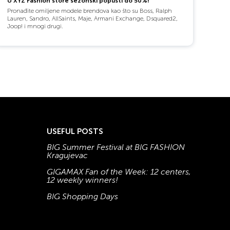
U XYZ Fashion store sezonski popusti do 50%!
Pronađite omiljene modele brendova kao što su Boss, Ralph
Lauren, Sandro, AllSaints, Maje, Armani Exchange, Dsquared2,
Joop! i mnogi drugi.
USEFUL POSTS
BIG Summer Festival at BIG FASHION
Kragujevac
GIGAMAX Fan of the Week: 12 centers,
12 weekly winners!
BIG Shopping Days