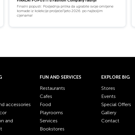
FINALNI POPUSTI u Fashion Company radnji!
Finalni popusti: Posljednja prilika da ugrabite svoje omiljene
komade iz kolekcije proljeće/ljeto 2026. po najboljim
cijenama!
G
FUN AND SERVICES
EXPLORE BIG
Restaurants
Stores
Cafes
Events
nd accessories
Food
Special Offers
cor
Playrooms
Gallery
ion and
Services
Contact
t
Bookstores