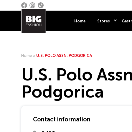
Home
Stores
Gastr
Home
»
U.S. POLO ASSN. PODGORICA
U.S. Polo Assn
Podgorica
Contact information