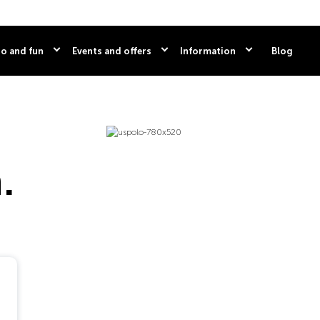
o and fun
Events and offers
Information
Blog
.