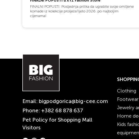
FINALNI POPUSTI u XYZ Fashion Store
FINALNI POPUSTI: Posljednja prilika da ugrabite svoje omiljene
komade iz kolekcije proljeće/ljeto 2026. po najboljim
cijenama!
SHOPPIN
Clothing
Footwear
Email:
bigpodgorica@big-cee.com
Jewelry a
Phone:
+382 68 878 637
Home de
Pet Policy for Shopping Mall
Kids fash
Visitors
equipmen