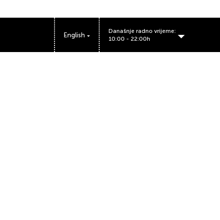
Današnje radno vrijeme:
English
10:00 - 22:00h
BIG FASHION Podgorica working hours: