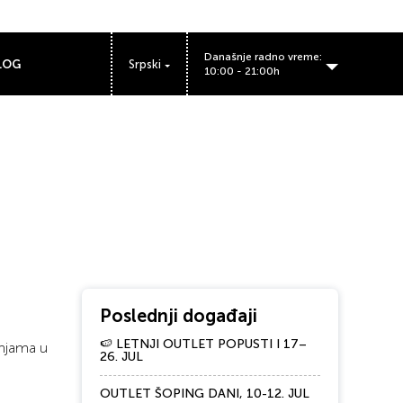
Današnje radno vreme:
LOG
Srpski
10:00 - 21:00h
BIG Fashion Outlet Inđija radno vreme:
Poslednji događaji
🍉 LETNJI OUTLET POPUSTI I 17–
dnjama u
26. JUL
OUTLET ŠOPING DANI, 10-12. JUL