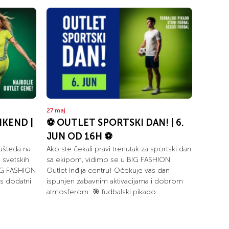
27 maj
IKEND |
⚽ OUTLET SPORTSKI DAN! | 6.
JUN OD 16H ⚽
ušteda na
Ako ste čekali pravi trenutak za sportski dan
 svetskih
sa ekipom, vidimo se u BIG FASHION
IG FASHION
Outlet Inđija centru! Očekuje vas dan
s dodatni
ispunjen zabavnim aktivacijama i dobrom
atmosferom: 🎯 fudbalski pikado...