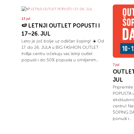
13 jul
🍉 LETNJI OUTLET POPUSTI I
17–26. JUL
Leto je još bolje uz odličan šoping! ☀️ Od
17. do 26. JULA u BIG FASHION OUTLET
Inđija centru očekuju vas letnji outlet
popusti i do 50% popusta u omiljenim...
7 jul
OUTLET 
JUL
Pripremite
POPUSTA u
ekskluzivn
centru! Ne
ŠOPING DAN
ponudi i...