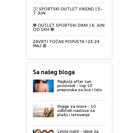
🏃‍♀️ SPORTSKI OUTLET VIKEND | 5–
7. JUN
⚽ OUTLET SPORTSKI DAN! | 6. JUN
OD 16H ⚽
ZAVRTI TOČAK POPUSTA I 23-24.
MAJ 🎡
Sa našeg bloga
Najbolji after sun
proizvodi - top 10
preporuka za lice i telo
Knjige za more - 10
odličnih naslova za
plažu i letovanje
Letnji nokti - ideje za