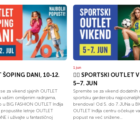
1 jun
ŠOPING DANI, 10-12.
🏃‍♀️ SPORTSKI OUTLET V
5–7. JUN
 se za vikend sjajnih OUTLET
Spremite se za vikend dodatnih 
 vašim omiljenim radnjama,
sportsku garderobu najpoznatijih
o u BIG FASHION OUTLET Inđija
brendova! Od 5. do 7. JUNa u B
 propustite letnje OUTLET
OUTLET Inđija centru očekuje va
E i uživajte u fantastičnoj
popust na već snižene...