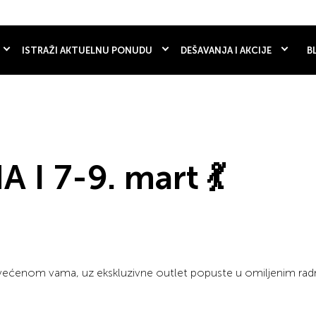
ISTRAŽI AKTUELNU PONUDU
DEŠAVANJA I AKCIJE
B
I 7-9. mart 💃
 posvećenom vama, uz ekskluzivne outlet popuste u omiljenim ra