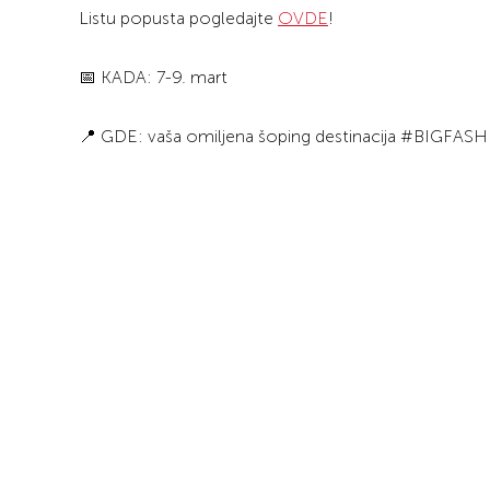
Listu popusta pogledajte
OVDE
!
📅 KADA: 7-9. mart
📍 GDE: vaša omiljena šoping destinacija #BIGFAS