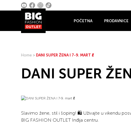
POČETNA
PRODAVNICE
Home
>
DANI SUPER ŽENA I 7-9. MART 💃
DANI SUPER ŽENA 
Slavimo žene, stil i šoping! 🛍️ Uživajte u vikendu
BIG FASHION OUTLET Inđija centru.