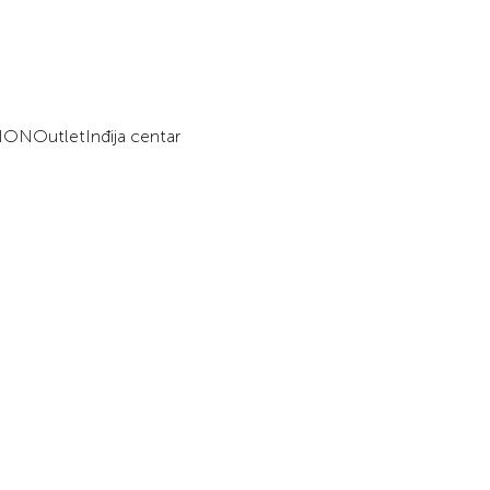
HIONOutletInđija centar