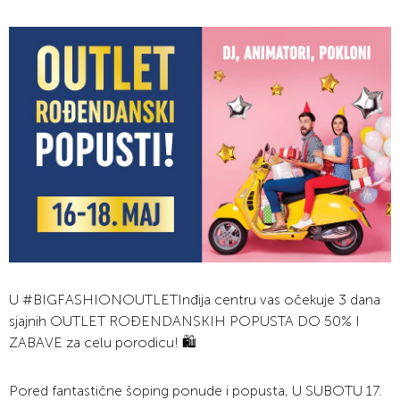
U #BIGFASHIONOUTLETInđija centru vas očekuje 3 dana
sjajnih OUTLET ROĐENDANSKIH POPUSTA DO 50% I
ZABAVE za celu porodicu! 🛍
Pored fantastične šoping ponude i popusta, U SUBOTU 17.