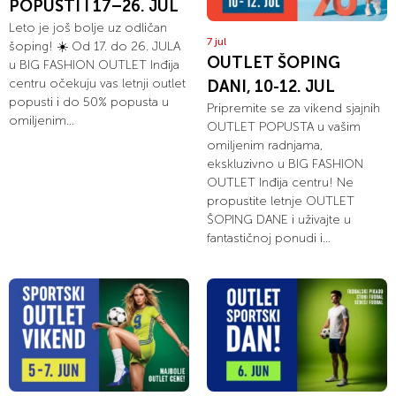
POPUSTI I 17–26. JUL
Leto je još bolje uz odličan
7 jul
šoping! ☀️ Od 17. do 26. JULA
OUTLET ŠOPING
u BIG FASHION OUTLET Inđija
centru očekuju vas letnji outlet
DANI, 10-12. JUL
popusti i do 50% popusta u
Pripremite se za vikend sjajnih
omiljenim...
OUTLET POPUSTA u vašim
omiljenim radnjama,
ekskluzivno u BIG FASHION
OUTLET Inđija centru! Ne
propustite letnje OUTLET
ŠOPING DANE i uživajte u
fantastičnoj ponudi i...