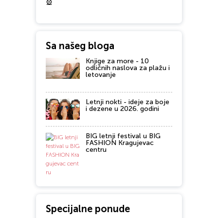
🎡
Sa našeg bloga
Knjige za more - 10
odličnih naslova za plažu i
letovanje
Letnji nokti - ideje za boje
i dezene u 2026. godini
BIG letnji festival u BIG
FASHION Kragujevac
centru
Specijalne ponude