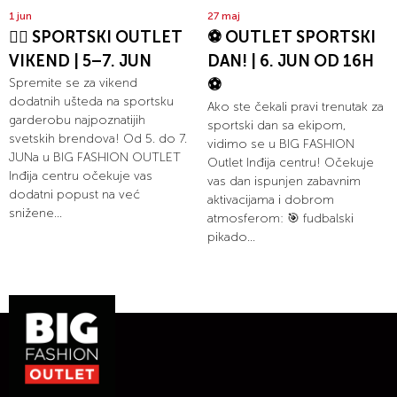
1 jun
27 maj
🏃‍♀️ SPORTSKI OUTLET
⚽ OUTLET SPORTSKI
VIKEND | 5–7. JUN
DAN! | 6. JUN OD 16H
Spremite se za vikend
⚽
dodatnih ušteda na sportsku
Ako ste čekali pravi trenutak za
garderobu najpoznatijih
sportski dan sa ekipom,
svetskih brendova! Od 5. do 7.
vidimo se u BIG FASHION
JUNa u BIG FASHION OUTLET
Outlet Inđija centru! Očekuje
Inđija centru očekuje vas
vas dan ispunjen zabavnim
dodatni popust na već
aktivacijama i dobrom
snižene...
atmosferom: 🎯 fudbalski
pikado...