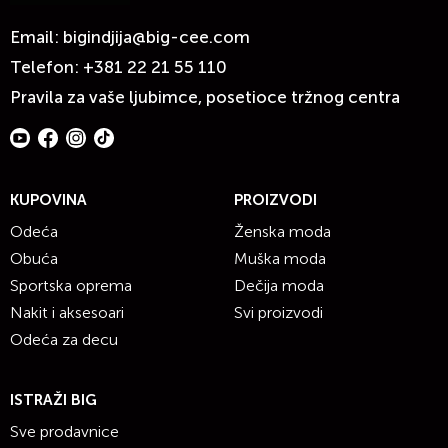
Email:
bigindjija@big-cee.com
Telefon:
+381 22 21 55 110
Pravila za vaše ljubimce, posetioce tržnog centra
KUPOVINA
PROIZVODI
Odeća
Ženska moda
Obuća
Muška moda
Sportska oprema
Dečija moda
Nakit i aksesoari
Svi proizvodi
Odeća za decu
ISTRAŽI BIG
Sve prodavnice