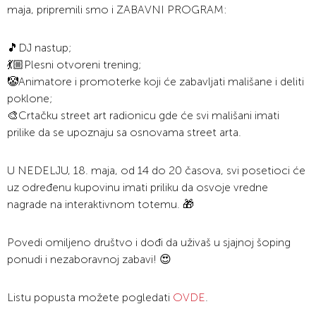
maja, pripremili smo i ZABAVNI PROGRAM:
🎵DJ nastup;
💃🏼Plesni otvoreni trening;
🤡Animatore i promoterke koji će zabavljati mališane i deliti
poklone;
🎨Crtačku street art radionicu gde će svi mališani imati
prilike da se upoznaju sa osnovama street arta.
U NEDELJU, 18. maja, od 14 do 20 časova, svi posetioci će
uz određenu kupovinu imati priliku da osvoje vredne
nagrade na interaktivnom totemu. 🎁
Povedi omiljeno društvo i dođi da uživaš u sjajnoj šoping
ponudi i nezaboravnoj zabavi! 😍
Listu popusta možete pogledati
OVDE
.