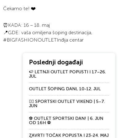
Čekamo te! ❤️
⏰KADA: 16 – 18. maj
📍GDE: vaša omiljena šoping destinacija,
#BIGFASHIONOUTLETInđija centar
Poslednji događaji
🍉 LETNJI OUTLET POPUSTI I 17–26.
JUL
OUTLET ŠOPING DANI, 10-12. JUL
🏃‍♀️ SPORTSKI OUTLET VIKEND | 5–7.
JUN
⚽ OUTLET SPORTSKI DAN! | 6. JUN
OD 16H ⚽
ZAVRTI TOČAK POPUSTA I 23-24. MAJ