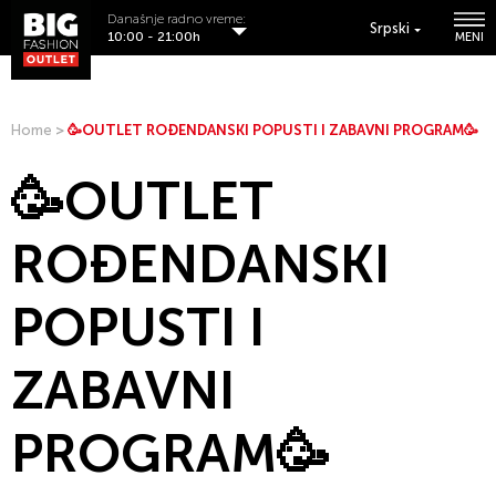
Današnje radno vreme:
Srpski
10:00 - 21:00h
MENI
Home
>
🥳OUTLET ROĐENDANSKI POPUSTI I ZABAVNI PROGRAM🥳
🥳OUTLET
ROĐENDANSKI
POPUSTI I
ZABAVNI
PROGRAM🥳