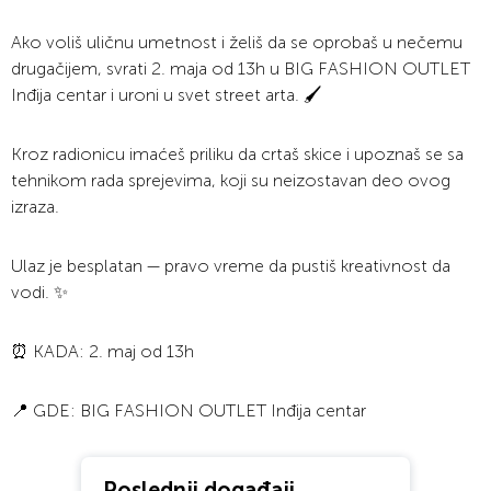
Ako voliš uličnu umetnost i želiš da se oprobaš u nečemu
drugačijem, svrati 2. maja od 13h u BIG FASHION OUTLET
Inđija centar i uroni u svet street arta. 🖌️
Kroz radionicu imaćeš priliku da crtaš skice i upoznaš se sa
tehnikom rada sprejevima, koji su neizostavan deo ovog
izraza.
Ulaz je besplatan — pravo vreme da pustiš kreativnost da
vodi. ✨
⏰ KADA: 2. maj od 13h
📍 GDE: BIG FASHION OUTLET Inđija centar
Poslednji događaji