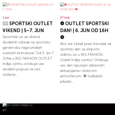
1 jun
27 maj
🏃‍♀️ SPORTSKI OUTLET
⚽ OUTLET SPORTSKI
VIKEND | 5–7. JUN
DAN! | 6. JUN OD 16H
Spremite se za vikend
⚽
dodatnih ušteda na sportsku
Ako ste čekali pravi trenutak za
garderobu najpoznatijih
sportski dan sa ekipom,
svetskih brendova! Od 5. do 7.
vidimo se u BIG FASHION
JUNa u BIG FASHION OUTLET
Outlet Inđija centru! Očekuje
Inđija centru očekuje vas
vas dan ispunjen zabavnim
dodatni popust na već
aktivacijama i dobrom
snižene...
atmosferom: 🎯 fudbalski
pikado...