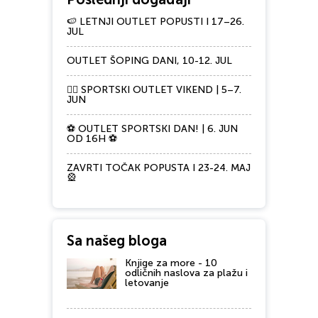
🍉 LETNJI OUTLET POPUSTI I 17–26.
JUL
OUTLET ŠOPING DANI, 10-12. JUL
🏃‍♀️ SPORTSKI OUTLET VIKEND | 5–7.
JUN
⚽ OUTLET SPORTSKI DAN! | 6. JUN
OD 16H ⚽
ZAVRTI TOČAK POPUSTA I 23-24. MAJ
🎡
Sa našeg bloga
Knjige za more - 10
odličnih naslova za plažu i
letovanje