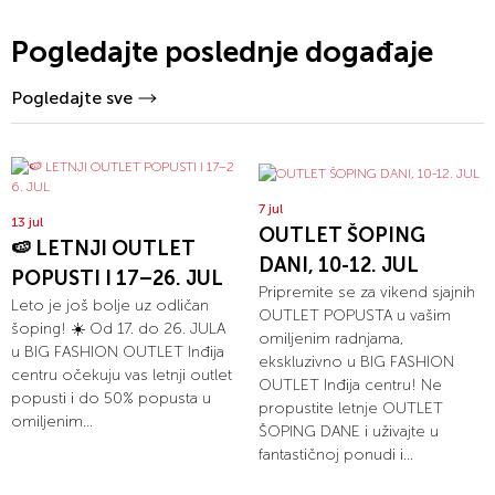
Pogledajte poslednje događaje
Pogledajte sve
7 jul
13 jul
OUTLET ŠOPING
🍉 LETNJI OUTLET
DANI, 10-12. JUL
POPUSTI I 17–26. JUL
Pripremite se za vikend sjajnih
Leto je još bolje uz odličan
OUTLET POPUSTA u vašim
šoping! ☀️ Od 17. do 26. JULA
omiljenim radnjama,
u BIG FASHION OUTLET Inđija
ekskluzivno u BIG FASHION
centru očekuju vas letnji outlet
OUTLET Inđija centru! Ne
popusti i do 50% popusta u
propustite letnje OUTLET
omiljenim...
ŠOPING DANE i uživajte u
fantastičnoj ponudi i...