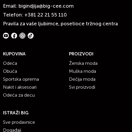
Email:
bigindjija@big-cee.com
Telefon:
+381 22 21 55 110
Pravila za vaše ljubimce, posetioce tržnog centra
KUPOVINA
PROIZVODI
Odeća
Ženska moda
Obuća
Muška moda
Sportska oprema
Dečija moda
Nakit i aksesoari
Svi proizvodi
Odeća za decu
ISTRAŽI BIG
Sve prodavnice
Događaji