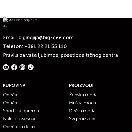
Email:
bigindjija@big-cee.com
Telefon:
+381 22 21 55 110
Pravila za vaše ljubimce, posetioce tržnog centra
KUPOVINA
PROIZVODI
Odeća
Ženska moda
Obuća
Muška moda
Sportska oprema
Dečija moda
Nakit i aksesoari
Svi proizvodi
Odeća za decu