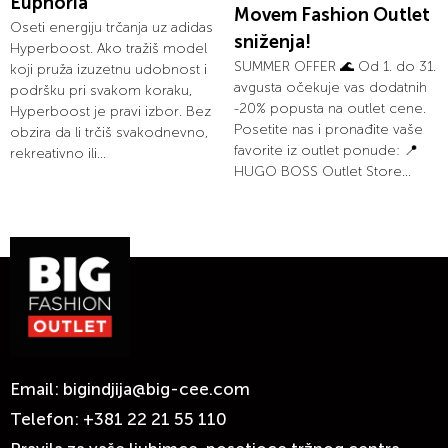
Euphoria
Movem Fashion Outlet
Oseti energiju trčanja uz adidas
sniženja!
Hyperboost. Ako tražiš model
SUMMER OFFER 🌊 Od 1. do 31.
koji pruža izuzetnu udobnost i
avgusta očekuje vas dodatnih
podršku pri svakom koraku,
-20% popusta na outlet cene.
Hyperboost je pravi izbor. Bez
Posetite nas i pronađite vaše
obzira da li trčiš svakodnevno,
favorite iz outlet ponude: 📍
rekreativno ili...
HUGO BOSS Outlet Store...
Email:
bigindjija@big-cee.com
Telefon:
+381 22 21 55 110