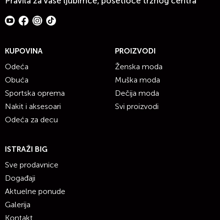
Pravila za vaše ljubimce, posetioce tržnog centra
KUPOVINA
PROIZVODI
Odeća
Ženska moda
Obuća
Muška moda
Sportska oprema
Dečija moda
Nakit i aksesoari
Svi proizvodi
Odeća za decu
ISTRAŽI BIG
Sve prodavnice
Događaji
Aktuelne ponude
Galerija
Kontakt