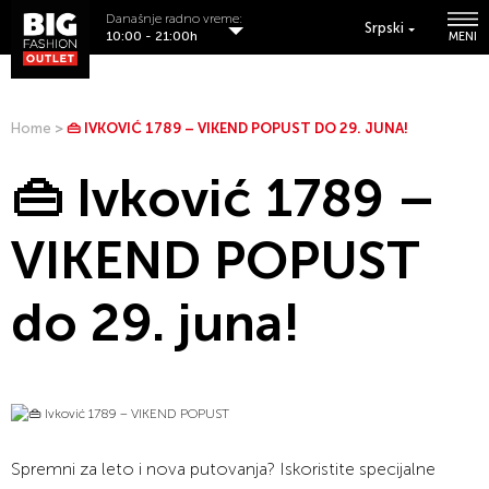
Današnje radno vreme:
Srpski
10:00 - 21:00h
MENI
Home
>
👜 IVKOVIĆ 1789 – VIKEND POPUST DO 29. JUNA!
👜 Ivković 1789 –
VIKEND POPUST
do 29. juna!
Spremni za leto i nova putovanja? Iskoristite specijalne