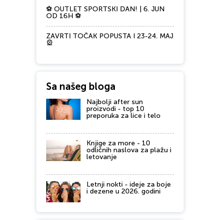
⚽ OUTLET SPORTSKI DAN! | 6. JUN
OD 16H ⚽
ZAVRTI TOČAK POPUSTA I 23-24. MAJ
🎡
Sa našeg bloga
Najbolji after sun
proizvodi - top 10
preporuka za lice i telo
Knjige za more - 10
odličnih naslova za plažu i
letovanje
Letnji nokti - ideje za boje
i dezene u 2026. godini