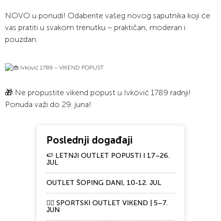
NOVO u ponudi! Odaberite vašeg novog saputnika koji će
vas pratiti u svakom trenutku – praktičan, moderan i
pouzdan.
🎁 Ne propustite vikend popust u Ivković 1789 radnji!
Ponuda važi do 29. juna!
Poslednji događaji
🍉 LETNJI OUTLET POPUSTI I 17–26.
JUL
OUTLET ŠOPING DANI, 10-12. JUL
🏃‍♀️ SPORTSKI OUTLET VIKEND | 5–7.
JUN