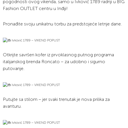
pogodnosti ovog vikenda, samo u Ivković 1789 radnji u BIG
Fashion OUTLET centru u Inđiji!
Pronađite svoju unikatnu torbu za predstojeće letnje dane.
Otkrijte savršen kofer iz prvoklasnog putnog programa
italijanskog brenda Roncato – za udobno i sigurno
putovanje.
Putujte sa stilom – jer svaki trenutak je nova prilika za
avanturu.