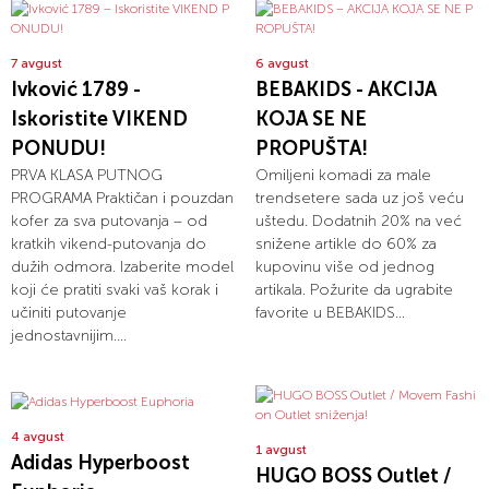
7 avgust
6 avgust
Ivković 1789 -
BEBAKIDS - AKCIJA
Iskoristite VIKEND
KOJA SE NE
PONUDU!
PROPUŠTA!
PRVA KLASA PUTNOG
Omiljeni komadi za male
PROGRAMA Praktičan i pouzdan
trendsetere sada uz još veću
kofer za sva putovanja – od
uštedu. Dodatnih 20% na već
kratkih vikend-putovanja do
snižene artikle do 60% za
dužih odmora. Izaberite model
kupovinu više od jednog
koji će pratiti svaki vaš korak i
artikala. Požurite da ugrabite
učiniti putovanje
favorite u BEBAKIDS...
jednostavnijim....
4 avgust
1 avgust
Adidas Hyperboost
HUGO BOSS Outlet /