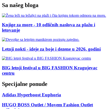
Sa našeg bloga
Knjige za more - 10 odličnih naslova za plažu i
letovanje
Letnji nokti - ideje za boje i dezene u 2026. godini
BIG letnji festival u BIG FASHION Kragujevac
centru
Specijalne ponude
Adidas Hyperboost Euphoria
HUGO BOSS Outlet / Movem Fashion Outlet