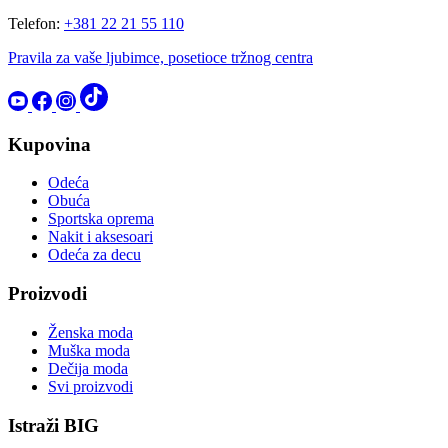
Telefon:
+381 22 21 55 110
Pravila za vaše ljubimce, posetioce tržnog centra
Kupovina
Odeća
Obuća
Sportska oprema
Nakit i aksesoari
Odeća za decu
Proizvodi
Ženska moda
Muška moda
Dečija moda
Svi proizvodi
Istraži BIG