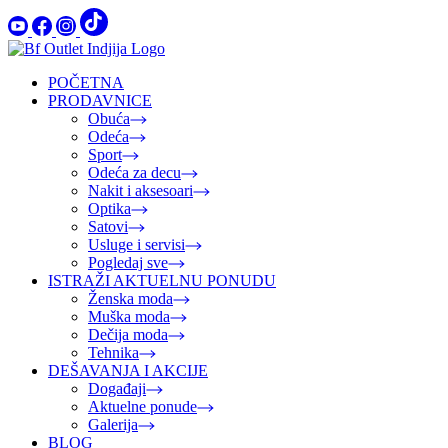
POČETNA
PRODAVNICE
Obuća
Odeća
Sport
Odeća za decu
Nakit i aksesoari
Optika
Satovi
Usluge i servisi
Pogledaj sve
ISTRAŽI AKTUELNU PONUDU
Ženska moda
Muška moda
Dečija moda
Tehnika
DEŠAVANJA I AKCIJE
Događaji
Aktuelne ponude
Galerija
BLOG