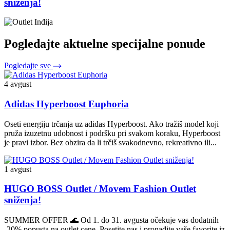
sniženja!
Pogledajte aktuelne specijalne ponude
Pogledajte sve
4 avgust
Adidas Hyperboost Euphoria
Oseti energiju trčanja uz adidas Hyperboost. Ako tražiš model koji
pruža izuzetnu udobnost i podršku pri svakom koraku, Hyperboost
je pravi izbor. Bez obzira da li trčiš svakodnevno, rekreativno ili...
1 avgust
HUGO BOSS Outlet / Movem Fashion Outlet
sniženja!
SUMMER OFFER 🌊 Od 1. do 31. avgusta očekuje vas dodatnih
-20% popusta na outlet cene. Posetite nas i pronađite vaše favorite iz