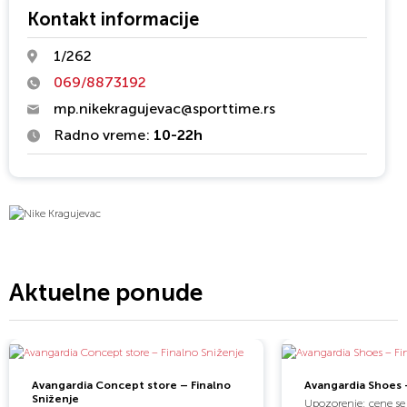
Kontakt informacije
1/262
069/8873192
mp.nikekragujevac@sporttime.rs
Radno vreme:
10-22h
Aktuelne ponude
Avangardia Concept store – Finalno
Avangardia Shoes -
Sniženje
Upozorenje: cene se 