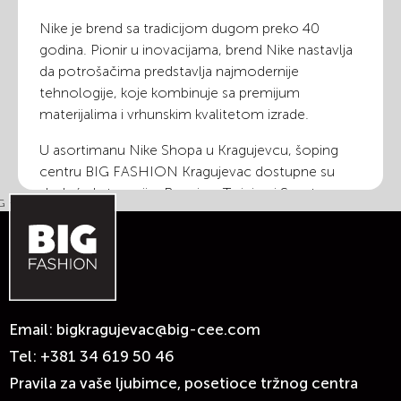
Nike je brend sa tradicijom dugom preko 40
godina. Pionir u inovacijama, brend Nike nastavlja
da potrošačima predstavlja najmodernije
tehnologije, koje kombinuje sa premijum
materijalima i vrhunskim kvalitetom izrade.
U asortimanu Nike Shopa u Kragujevcu, šoping
centru BIG FASHION Kragujevac dostupne su
sledeće kategorije: Running, Training i Sportswear
za muškarce i za žene, kao i program namenjen
najmlađima.
Svu robu možete platiti gotovinski, karticama ili
virmanski. Moguće je odloženo plaćanje
čekovima na 6 rata, karticama Banca Intese na 6
Email:
bigkragujevac@big-cee.com
rata i karticama Diners na 4 rate.
Tel:
+381 34 619 50 46
https://www.facebook.com/NikeRunningSrbija
Pravila za vaše ljubimce, posetioce tržnog centra