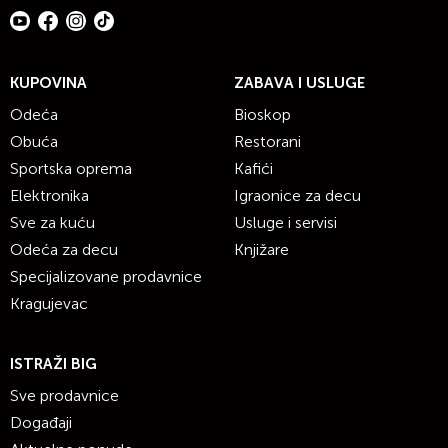
https://www.facebook.com/NikeFootballSrbija
KUPOVINA
ZABAVA I USLUGE
Odeća
Bioskop
Obuća
Restorani
Sportska oprema
Kafići
Elektronika
Igraonice za decu
Sve za kuću
Usluge i servisi
Odeća za decu
Knjižare
Specijalizovane prodavnice
Kragujevac
ISTRAŽI BIG
Sve prodavnice
Događaji