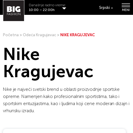
Današnje radno vreme:
Srpski
10:00 – 22:00h
MENI
Početna
>
Odeća Kragujevac
>
NIKE KRAGUJEVAC
Nike
Kragujevac
Nike je najveći svetski brend u oblasti proizvodnje sportske
opreme. Namenjen kako profesionalnim sportistima, tako i
sportskim entuzijastima, kao i ljudima koji cene moderan dizajn i
vrhunsku izradu.