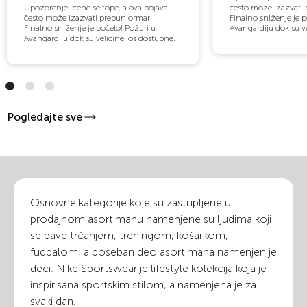
Upozorenje: cene se tope, a ova pojava
često može izazvati
često može izazvati prepun ormar!
Finalno sniženje je p
Finalno sniženje je počelo! Požuri u
Avangardiju dok su v
Avangardiju dok su veličine još dostupne.
Pogledajte sve
Osnovne kategorije koje su zastupljene u
prodajnom asortimanu namenjene su ljudima koji
se bave trčanjem, treningom, košarkom,
fudbalom, a poseban deo asortimana namenjen je
deci. Nike Sportswear je lifestyle kolekcija koja je
inspirisana sportskim stilom, a namenjena je za
svaki dan.