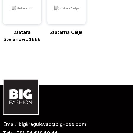
Zlatara
Zlatarna Celje
Stefanović 1886
Email:
bigkragujevac@big-cee.com