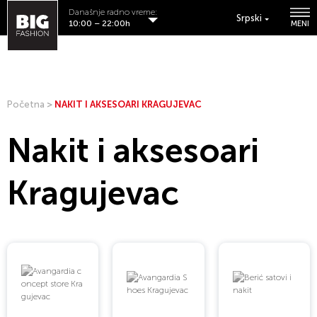
Današnje radno vreme:
Srpski
10:00 – 22:00h
MENI
Početna
>
NAKIT I AKSESOARI KRAGUJEVAC
Nakit i aksesoari
Kragujevac