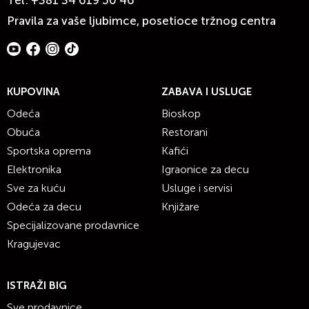
Tel:
+381 34 619 50 46
Pravila za vaše ljubimce, posetioce tržnog centra
KUPOVINA
ZABAVA I USLUGE
Odeća
Bioskop
Obuća
Restorani
Sportska oprema
Kafići
Elektronika
Igraonice za decu
Sve za kuću
Usluge i servisi
Odeća za decu
Knjižare
Specijalizovane prodavnice
Kragujevac
ISTRAŽI BIG
Sve prodavnice