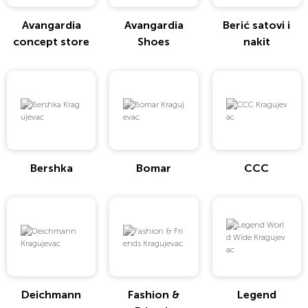
Avangardia
Avangardia
Berić satovi i
concept store
Shoes
nakit
Bershka
Bomar
CCC
Deichmann
Fashion &
Legend