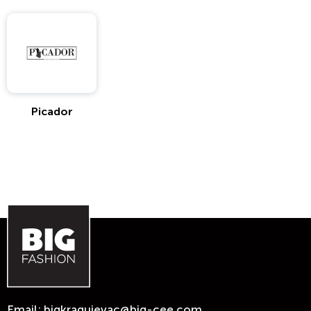
Picador
Email:
bigkragujevac@big-cee.com