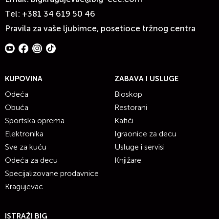
Tel:
+381 34 619 50 46
Pravila za vaše ljubimce, posetioce tržnog centra
KUPOVINA
ZABAVA I USLUGE
Odeća
Bioskop
Obuća
Restorani
Sportska oprema
Kafići
Elektronika
Igraonice za decu
Sve za kuću
Usluge i servisi
Odeća za decu
Knjižare
Specijalizovane prodavnice
Kragujevac
ISTRAŽI BIG