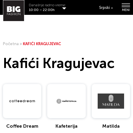
Današnje radno vreme:
Srpski
10:00 – 22:00h
MENI
Početna
>
KAFIĆI KRAGUJEVAC
Kafići Kragujevac
Coffee Dream
Kafeterija
Matilda