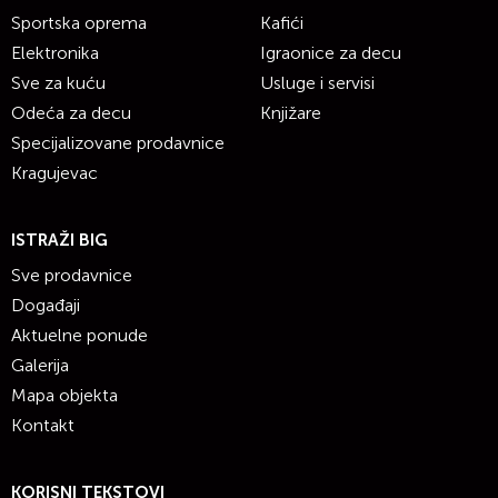
Sportska oprema
Kafići
Elektronika
Igraonice za decu
Sve za kuću
Usluge i servisi
Odeća za decu
Knjižare
Specijalizovane prodavnice
Kragujevac
ISTRAŽI BIG
Sve prodavnice
Događaji
Aktuelne ponude
Galerija
Mapa objekta
Kontakt
KORISNI TEKSTOVI