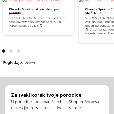
Planeta Sport – Iskoristite super
Planeta Sport – 
ponudu!
SNIŽENJE!
SUPER PONUDA!🚀 Novi nivo uštede i top
SEZONSKO SNIŽENJE!
cene najtraženijih komada te čekaju u
čak i do -50%, sada d
Planeti Sport, do 31. 8!🔝
dodatnog popusta, na d
🔝 Ostvari fantastičn
avgusta, samo u Plane
Pogledajte sve
Za svaki korak tvoje porodice
U ponudi je i poseban Skechers Shop-in-Shop sa
najnovijim modelima za decu i odrasle.