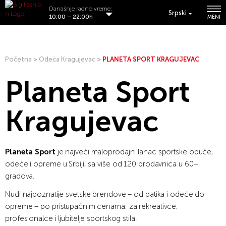
Današnje radno vreme:
Srpski
10:00 – 22:00h
MENI
Početna
>
Odeća Kragujevac
>
PLANETA SPORT KRAGUJEVAC
Planeta Sport
Kragujevac
Planeta Sport
je najveći maloprodajni lanac sportske obuće,
odeće i opreme u Srbiji, sa više od 120 prodavnica u 60+
gradova.
Nudi najpoznatije svetske brendove – od patika i odeće do
opreme – po pristupačnim cenama, za rekreativce,
profesionalce i ljubitelje sportskog stila.