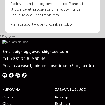
Redovne akcije, pogodnosti Kluba Planeta i
stručni saveti prodavaca čine kupovinu još
uzbudljivijom i inspirativnijom.
Planeta Sport – uvek u korak sa tobom
Email:
bigkragujevac@big-cee.com
Tel:
+381 34 619 50 46
Pravila za vaše ljubimce, posetioce tržnog centra
KUPOVINA
ZABAVA I USLUGE
Odeća
Bioskop
Obuća
Restorani