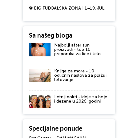
⚽ BIG FUDBALSKA ZONA | 1–19. JUL
Sa našeg bloga
Najbolji after sun
proizvodi - top 10
preporuka za lice i telo
Knjige za more - 10
odličnih naslova za plažu i
letovanje
Letnji nokti - ideje za boje
i dezene u 2026. godini
Specijalne ponude