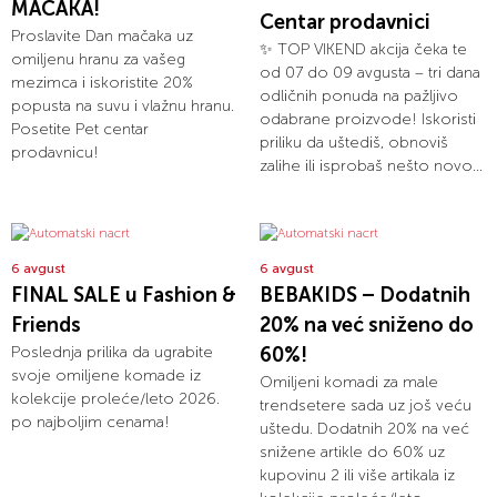
MAČAKA!
Centar prodavnici
Proslavite Dan mačaka uz
✨ TOP VIKEND akcija čeka te
omiljenu hranu za vašeg
od 07 do 09 avgusta – tri dana
mezimca i iskoristite 20%
odličnih ponuda na pažljivo
popusta na suvu i vlažnu hranu.
odabrane proizvode! Iskoristi
Posetite Pet centar
priliku da uštediš, obnoviš
prodavnicu!
zalihe ili isprobaš nešto novo...
6 avgust
6 avgust
FINAL SALE u Fashion &
BEBAKIDS – Dodatnih
Friends
20% na već sniženo do
Poslednja prilika da ugrabite
60%!
svoje omiljene komade iz
Omiljeni komadi za male
kolekcije proleće/leto 2026.
trendsetere sada uz još veću
po najboljim cenama!
uštedu. Dodatnih 20% na već
snižene artikle do 60% uz
kupovinu 2 ili više artikala iz