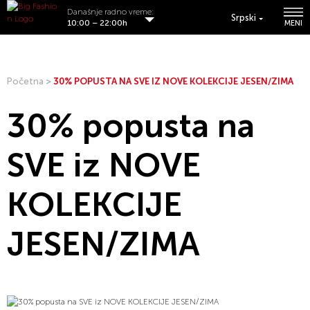
Današnje radno vreme:
Srpski
10:00 – 22:00h
MENI
Početna
>
30% POPUSTA NA SVE IZ NOVE KOLEKCIJE JESEN/ZIMA
30% popusta na
SVE iz NOVE
KOLEKCIJE
JESEN/ZIMA