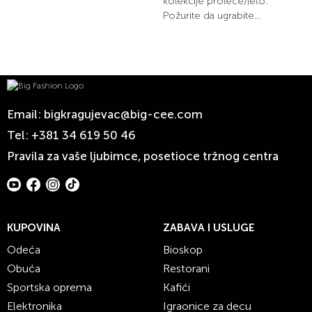
kolekcije proleće/leto.
Požurite da ugrabite...
Email:
bigkragujevac@big-cee.com
Tel:
+381 34 619 50 46
Pravila za vaše ljubimce, posetioce tržnog centra
KUPOVINA
ZABAVA I USLUGE
Odeća
Bioskop
Obuća
Restorani
Sportska oprema
Kafići
Elektronika
Igraonice za decu