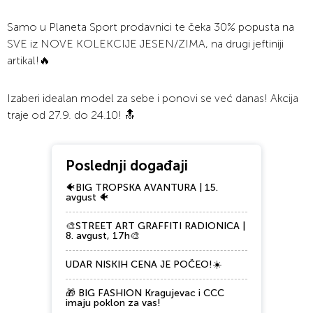
Samo u Planeta Sport prodavnici te čeka 30% popusta na
SVE iz NOVE KOLEKCIJE JESEN/ZIMA, na drugi jeftiniji
artikal!🔥
Izaberi idealan model za sebe i ponovi se već danas! Akcija
traje od 27.9. do 24.10! 🔝
Poslednji događaji
🐠BIG TROPSKA AVANTURA | 15.
avgust 🐠
🎨STREET ART GRAFFITI RADIONICA |
8. avgust, 17h🎨
UDAR NISKIH CENA JE POČEO!☀️
🎁 BIG FASHION Kragujevac i CCC
imaju poklon za vas!