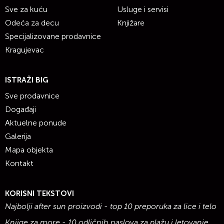
Sve za kuću
Usluge i servisi
Odeća za decu
Knjižare
Specijalizovane prodavnice
Kragujevac
ISTRAŽI BIG
Sve prodavnice
Događaji
Aktuelne ponude
Galerija
Mapa objekta
Kontakt
KORISNI TEKSTOVI
Najbolji after sun proizvodi - top 10 preporuka za lice i telo
Knjige za more - 10 odličnih naslova za plažu i letovanje