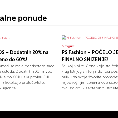
jalne ponude
6 avgust
S – Dodatnih 20% na
PS Fashion – POČELO J
ženo do 60%!
FINALNO SNIŽENJE!
omadi za male trendsetere sada
Stil koji volite. Cene koje ste ček
u uštedu. Dodatnih 20% na već
krug letnjeg sniženja donosi pos
ikle do 60% uz kupovinu 2 ili
priliku da svoje favorite pronađ
la iz kolekcije proleće/leto.
najpovoljnijim cenama ove sezo
 ugrabite...
avgusta do 6. septembra istražite.