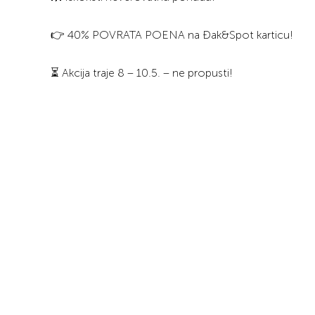
👉 40% POVRATA POENA na Đak&Spot karticu!
⏳ Akcija traje 8 – 10.5. – ne propusti!