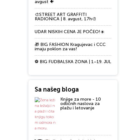
avgust 🐠
🎨STREET ART GRAFFITI
RADIONICA | 8. avgust, 17h🎨
UDAR NISKIH CENA JE POČEO!☀️
🎁 BIG FASHION Kragujevac i CCC
imaju poklon za vas!
⚽ BIG FUDBALSKA ZONA | 1–19. JUL
Sa našeg bloga
Knjige za more - 10
odličnih naslova za
plažu i letovanje