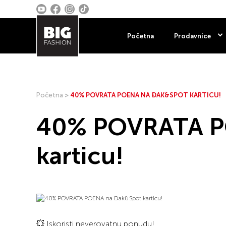
Početna
Prodavnice
Početna
>
40% POVRATA POENA NA ĐAK&SPOT KARTICU!
40% POVRATA P
karticu!
💥 Iskoristi neverovatnu ponudu!