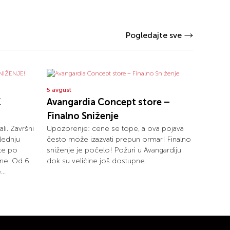
Pogledajte sve
5 avgust
E
Avangardia Concept store –
Finalno Sniženje
ali. Završni
Upozorenje: cene se tope, a ova pojava
lednju
često može izazvati prepun ormar! Finalno
ete po
sniženje je počelo! Požuri u Avangardiju
ne. Od 6.
dok su veličine još dostupne.
..