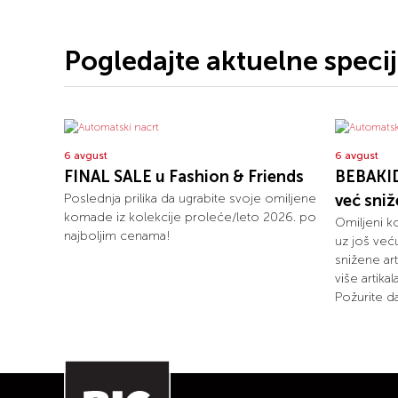
Pogledajte aktuelne speci
6 avgust
6 avgust
FINAL SALE u Fashion & Friends
BEBAKID
Poslednja prilika da ugrabite svoje omiljene
već sni
komade iz kolekcije proleće/leto 2026. po
Omiljeni k
najboljim cenama!
uz još već
snižene art
više artika
Požurite da