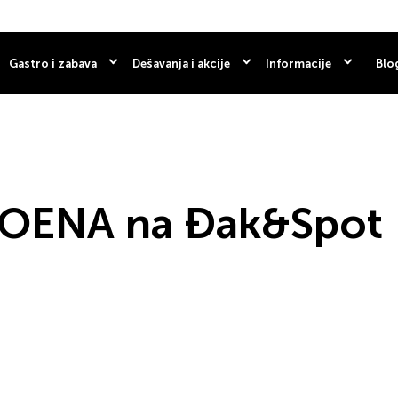
Gastro i zabava
Dešavanja i akcije
Informacije
Blo
OENA na Đak&Spot