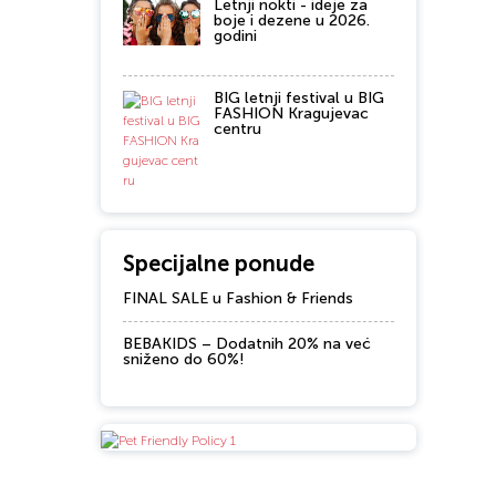
Letnji nokti - ideje za
boje i dezene u 2026.
godini
BIG letnji festival u BIG
FASHION Kragujevac
centru
Specijalne ponude
FINAL SALE u Fashion & Friends
BEBAKIDS – Dodatnih 20% na već
sniženo do 60%!