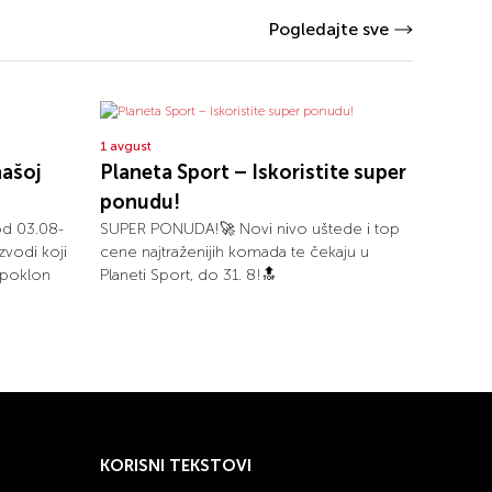
Pogledajte sve
1 avgust
našoj
Planeta Sport – Iskoristite super
ponudu!
od 03.08-
SUPER PONUDA!🚀 Novi nivo uštede i top
zvodi koji
cene najtraženijih komada te čekaju u
i poklon
Planeti Sport, do 31. 8!🔝
KORISNI TEKSTOVI