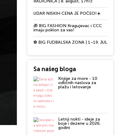
RADIONICA | 8. avgust, 17h🎨
UDAR NISKIH CENA JE POČEO!☀️
🎁 BIG FASHION Kragujevac i CCC
imaju poklon za vas!
⚽ BIG FUDBALSKA ZONA | 1–19. JUL
Sa našeg bloga
Knjige za more - 10
odličnih naslova za
plažu i letovanje
Letnji nokti - ideje za
boje i dezene u 2026.
godini