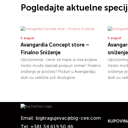
Pogledajte aktuelne speci
5 avgust
5 avgust
Avangardia Concept store –
Avangard
Finalno Sniženje
sniženje
Upozorenje: cene se tope, a ova pojava
Upozorenje
često može izazvati prepun ormar! Finalno
često može
sniženje je počelo! Požuri u Avangardiju
sniženje j
dok su veličine još dostupne.
dok su vel
Email:
bigkragujevac@big-cee.com
KUPOVIN
Tel:
+381 34 619 50 46