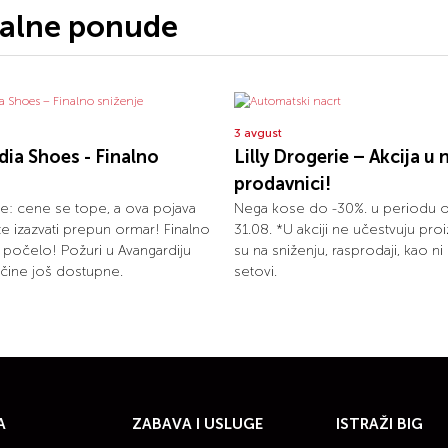
jalne ponude
3 avgust
ia Shoes - Finalno
Lilly Drogerie – Akcija u 
prodavnici!
: cene se tope, a ova pojava
Nega kose do -30%. u periodu 
 izazvati prepun ormar! Finalno
31.08. *U akciji ne učestvuju proi
e počelo! Požuri u Avangardiju
su na sniženju, rasprodaji, kao n
ičine još dostupne.
setovi.
A
ZABAVA I USLUGE
ISTRAŽI BIG