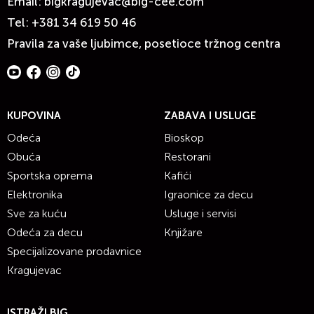
Email:
bigkragujevac@big-cee.com
Tel:
+381 34 619 50 46
Pravila za vaše ljubimce, posetioce tržnog centra
KUPOVINA
ZABAVA I USLUGE
Odeća
Bioskop
Obuća
Restorani
Sportska oprema
Kafići
Elektronika
Igraonice za decu
Sve za kuću
Usluge i servisi
Odeća za decu
Knjižare
Specijalizovane prodavnice
Kragujevac
ISTRAŽI BIG