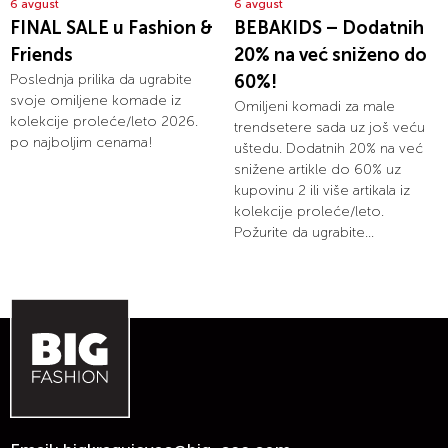
6 avgust
6 avgust
FINAL SALE u Fashion &
BEBAKIDS – Dodatnih
Friends
20% na već sniženo do
Poslednja prilika da ugrabite
60%!
svoje omiljene komade iz
Omiljeni komadi za male
kolekcije proleće/leto 2026.
trendsetere sada uz još veću
po najboljim cenama!
uštedu. Dodatnih 20% na već
snižene artikle do 60% uz
kupovinu 2 ili više artikala iz
kolekcije proleće/leto.
Požurite da ugrabite...