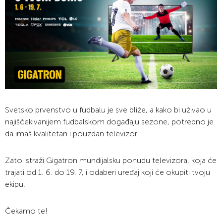
Svetsko prvenstvo u fudbalu je sve bliže, a kako bi uživao u
najiščekivanijem fudbalskom događaju sezone, potrebno je
da imaš kvalitetan i pouzdan televizor.
Zato istraži Gigatron mundijalsku ponudu televizora, koja će
trajati od 1. 6. do 19. 7, i odaberi uređaj koji će okupiti tvoju
ekipu.
Čekamo te!