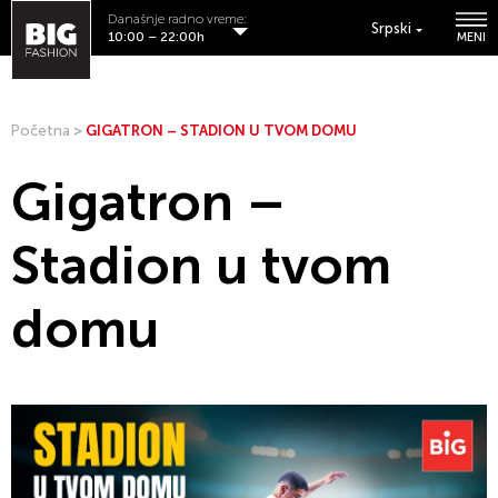
Današnje radno vreme:
Srpski
10:00 – 22:00h
MENI
Početna
>
GIGATRON – STADION U TVOM DOMU
Gigatron –
Stadion u tvom
domu