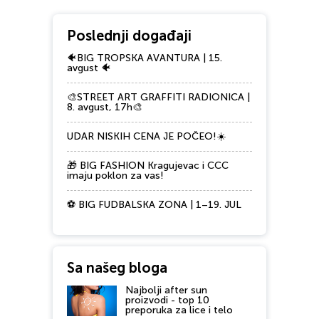
Poslednji događaji
🐠BIG TROPSKA AVANTURA | 15.
avgust 🐠
🎨STREET ART GRAFFITI RADIONICA |
8. avgust, 17h🎨
UDAR NISKIH CENA JE POČEO!☀️
🎁 BIG FASHION Kragujevac i CCC
imaju poklon za vas!
⚽ BIG FUDBALSKA ZONA | 1–19. JUL
Sa našeg bloga
Najbolji after sun
proizvodi - top 10
preporuka za lice i telo