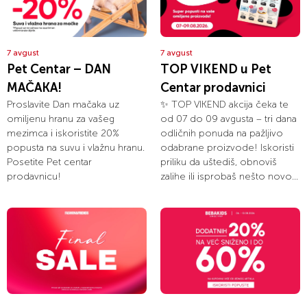
7 avgust
7 avgust
Pet Centar – DAN
TOP VIKEND u Pet
MAČAKA!
Centar prodavnici
Proslavite Dan mačaka uz
✨ TOP VIKEND akcija čeka te
omiljenu hranu za vašeg
od 07 do 09 avgusta – tri dana
mezimca i iskoristite 20%
odličnih ponuda na pažljivo
popusta na suvu i vlažnu hranu.
odabrane proizvode! Iskoristi
Posetite Pet centar
priliku da uštediš, obnoviš
prodavnicu!
zalihe ili isprobaš nešto novo...