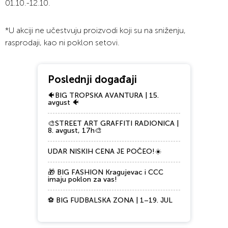
01.10.-12.10.
*U akciji ne učestvuju proizvodi koji su na sniženju,
rasprodaji, kao ni poklon setovi.
Poslednji događaji
🐠BIG TROPSKA AVANTURA | 15.
avgust 🐠
🎨STREET ART GRAFFITI RADIONICA |
8. avgust, 17h🎨
UDAR NISKIH CENA JE POČEO!☀️
🎁 BIG FASHION Kragujevac i CCC
imaju poklon za vas!
⚽ BIG FUDBALSKA ZONA | 1–19. JUL