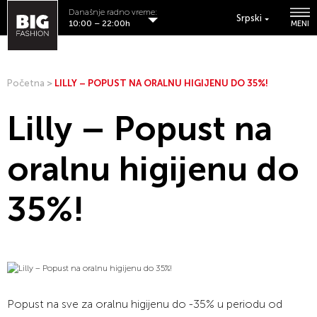
Današnje radno vreme:
Srpski
10:00 – 22:00h
MENI
Početna
>
LILLY – POPUST NA ORALNU HIGIJENU DO 35%!
Lilly – Popust na
oralnu higijenu do
35%!
Popust na sve za oralnu higijenu do -35% u periodu od