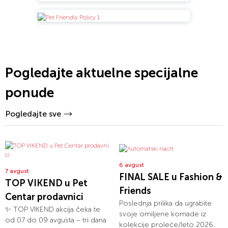
Pogledajte aktuelne specijalne
ponude
Pogledajte sve
6 avgust
7 avgust
FINAL SALE u Fashion &
TOP VIKEND u Pet
Friends
Centar prodavnici
Poslednja prilika da ugrabite
✨ TOP VIKEND akcija čeka te
svoje omiljene komade iz
od 07 do 09 avgusta – tri dana
kolekcije proleće/leto 2026.