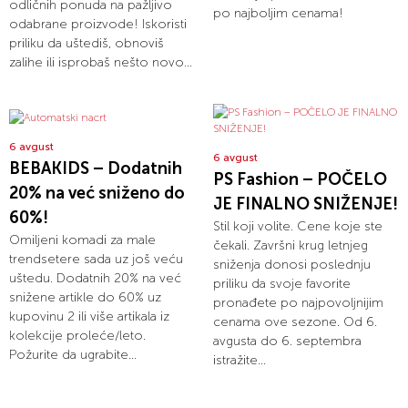
odličnih ponuda na pažljivo
po najboljim cenama!
odabrane proizvode! Iskoristi
priliku da uštediš, obnoviš
zalihe ili isprobaš nešto novo...
6 avgust
6 avgust
BEBAKIDS – Dodatnih
PS Fashion – POČELO
20% na već sniženo do
JE FINALNO SNIŽENJE!
60%!
Stil koji volite. Cene koje ste
Omiljeni komadi za male
čekali. Završni krug letnjeg
trendsetere sada uz još veću
sniženja donosi poslednju
uštedu. Dodatnih 20% na već
priliku da svoje favorite
snižene artikle do 60% uz
pronađete po najpovoljnijim
kupovinu 2 ili više artikala iz
cenama ove sezone. Od 6.
kolekcije proleće/leto.
avgusta do 6. septembra
Požurite da ugrabite...
istražite...