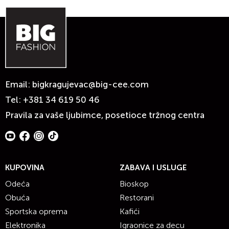
Email:
bigkragujevac@big-cee.com
Tel:
+381 34 619 50 46
Pravila za vaše ljubimce, posetioce tržnog centra
KUPOVINA
ZABAVA I USLUGE
Odeća
Bioskop
Obuća
Restorani
Sportska oprema
Kafići
Elektronika
Igraonice za decu