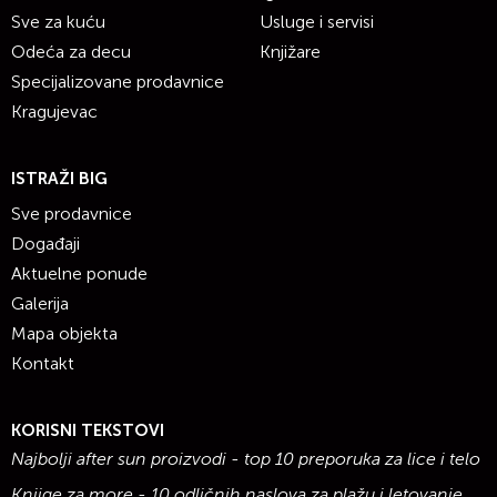
Sve za kuću
Usluge i servisi
Odeća za decu
Knjižare
Specijalizovane prodavnice
Kragujevac
ISTRAŽI BIG
Sve prodavnice
Događaji
Aktuelne ponude
Galerija
Mapa objekta
Kontakt
KORISNI TEKSTOVI
Najbolji after sun proizvodi - top 10 preporuka za lice i telo
Knjige za more - 10 odličnih naslova za plažu i letovanje